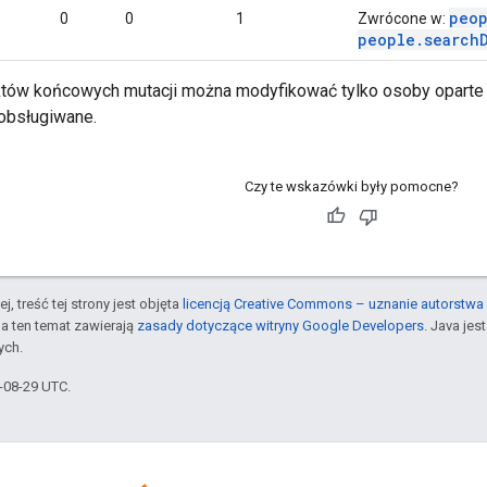
peop
0
0
1
Zwrócone w:
people.search
ów końcowych mutacji można modyfikować tylko osoby oparte na
obsługiwane.
Czy te wskazówki były pomocne?
j, treść tej strony jest objęta
licencją Creative Commons – uznanie autorstwa 
a ten temat zawierają
zasady dotyczące witryny Google Developers
. Java je
ych.
5-08-29 UTC.