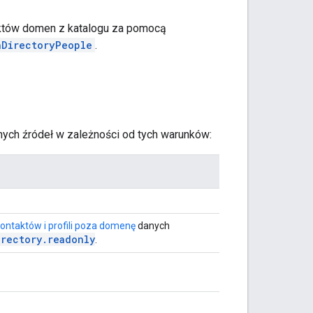
aktów domen z katalogu za pomocą
hDirectoryPeople
.
nych źródeł w zależności od tych warunków:
ontaktów i profili poza domenę
danych
irectory.readonly
.