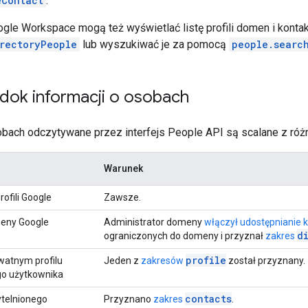
eContact
.
gle Workspace mogą też wyświetlać listę profili domen i kont
irectoryPeople
lub wyszukiwać je za pomocą
people.searc
dok informacji o osobach
obach odczytywane przez interfejs People API są scalane z róż
Warunek
ofili Google
Zawsze.
meny Google
Administrator domeny
włączył udostępnianie k
d
ograniczonych do domeny i przyznał
zakres
profile
watnym profilu
Jeden z
zakresów
został przyznany.
go użytkownika
contacts
ytelnionego
Przyznano
zakres
.