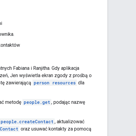
i
ownika.
 kontaktów
nych Fabiana i Ranjitha. Gdy aplikacja
czeń, Jen wyświetla ekran zgody z prośbą o
istę zawierającą
person resources
dla
ołać metodę
people.get
, podając nazwę
people.createContact
, aktualizować
Contact
oraz usuwać kontakty za pomocą