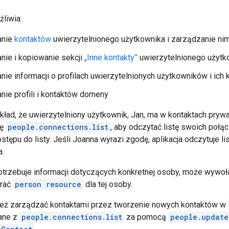
liwia:
anie
kontaktów
uwierzytelnionego użytkownika i zarządzanie nim
ie i kopiowanie sekcji
„Inne kontakty”
uwierzytelnionego użytk
ie informacji o profilach uwierzytelnionych użytkowników i ich
ie profili i kontaktów domeny
ład, że uwierzytelniony użytkownik, Jan, ma w kontaktach prywat
dę
people.connections.list
, aby odczytać listę swoich połą
ostępu do listy. Jeśli Joanna wyrazi zgodę, aplikacja odczytuje l
a.
 potrzebuje informacji dotyczących konkretnej osoby, może wyw
brać
person resource
dla tej osoby.
też zarządzać kontaktami przez tworzenie nowych kontaktów w
ane z
people.connections.list
za pomocą
people.update