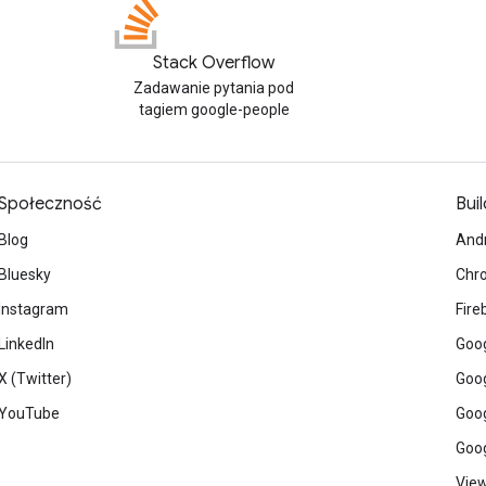
Stack Overflow
Zadawanie pytania pod
tagiem google-people
Społeczność
Buil
Blog
And
Bluesky
Chr
Instagram
Fire
LinkedIn
Goog
X (Twitter)
Goog
YouTube
Goog
Goog
View