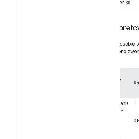
użytkownika
Interpret
Dane o osobie są
połączone zwery
osoby:
Główne
Ko
źródło
Nawiązanie
1
kontaktu
Profil
0+