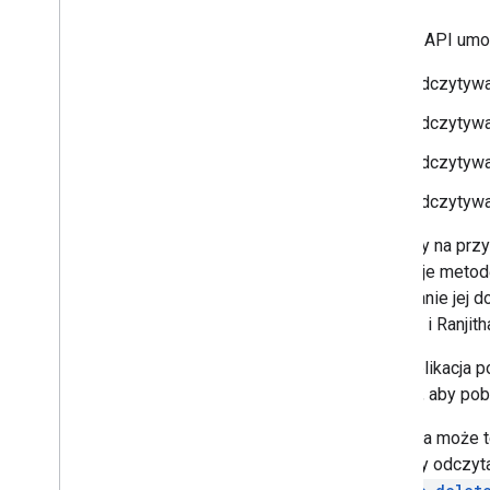
Krótkie wprowadzenia
Instrukcje
People API umoż
Przewodnik po migracji interfejsów API
Odczytyw
Rozwiązywanie problemów
Odczytywan
Odczytywan
Odczytywan
Załóżmy na przyk
wywołuje meto
przyznanie jej d
Fabiana i Ranjith
Jeśli aplikacja
zasobu, aby po
Aplikacja może 
kontakty odczyt