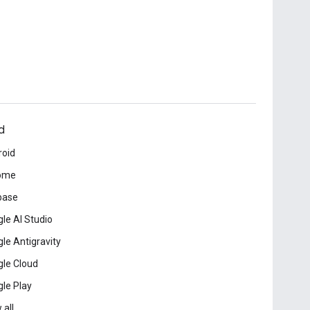
d
roid
ome
base
le AI Studio
le Antigravity
le Cloud
le Play
 all