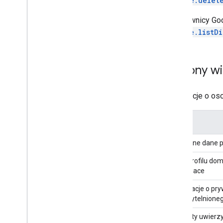
people.delet
Użytkownicy Goo
people.listD
Scalony wi
Informacje o os
Źródło
Publiczne dane pr
Dane profilu do
Workspace
Informacje o pry
uwierzytelnione
Kontakty uwierz