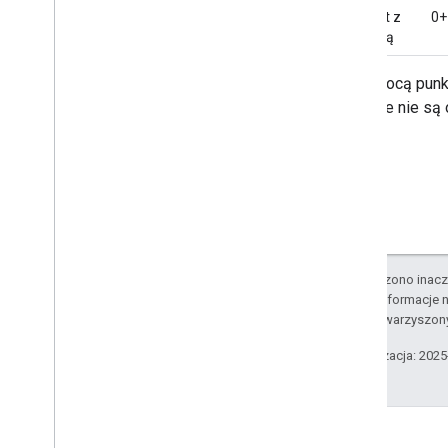
Kontakt z
0+
domeną
Za pomocą punkt
domenie nie są 
O ile nie stwierdzono inacze
Szczegółowe informacje n
podmiotów stowarzyszon
Ostatnia aktualizacja: 202