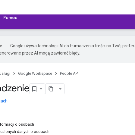
Pomoc
Google używa technologii AI do tłumaczenia treści na Twój prefe
nerowane przez AI mogą zawierać błędy.
Usługi
Google Workspace
People API
dzenie
jach
nformacji o osobach
 scalonych danych o osobach