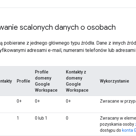
owanie scalonych danych o osobach
 pobierane z jednego głównego typu źródła. Dane z innych źródeł
fikowanymi adresami e-mail, numerami telefonów lub adresami 
Profile
Kontakty z
domeny
domeny
ntakty
Profile
Wykorzystanie
Google
Google
Workspace
Workspace
0+
0+
0+
Zwracane w przyp
1
0 lub 1
0
Zwracany w elem
pozyskania osoby
dostępu do
konta 