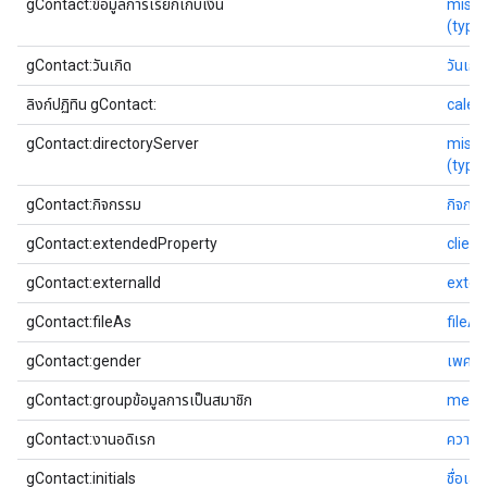
gContact:ข้อมูลการเรียกเก็บเงิน
misc
(typ
gContact:วันเกิด
วันเกิด
ลิงก์ปฏิทิน gContact:
calen
gContact:directoryServer
misc
(typ
gContact:กิจกรรม
กิจกร
gContact:extendedProperty
clien
gContact:externalId
exter
gContact:fileAs
fileA
gContact:gender
เพศ
gContact:groupข้อมูลการเป็นสมาชิก
memb
gContact:งานอดิเรก
ความส
gContact:initials
ชื่อเล่น