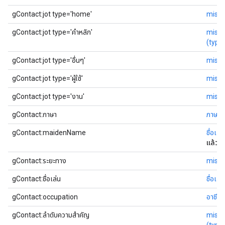
gContact:jot type='home'
misc
gContact:jot type='คำหลัก'
misc
(typ
gContact:jot type='อื่นๆ'
misc
gContact:jot type='ผู้ใช้'
misc
gContact:jot type='งาน'
misc
gContact:ภาษา
ภาษา
gContact:maidenName
ชื่อเ
แล้ว
gContact:ระยะทาง
misc
gContact:ชื่อเล่น
ชื่อเล่
gContact:occupation
อาชีพ
gContact:ลำดับความสำคัญ
misc