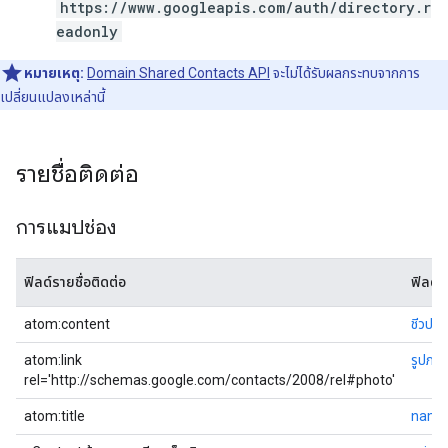
https://www.googleapis.com/auth/directory.r
eadonly
หมายเหตุ:
Domain Shared Contacts API
จะไม่ได้รับผลกระทบจากการ
เปลี่ยนแปลงเหล่านี้
รายชื่อติดต่อ
การแมปช่อง
ฟิลด์รายชื่อติดต่อ
ฟิลด์
atom:content
ชีวประว
atom:link
รูปภา
rel='http://schemas.google.com/contacts/2008/rel#photo'
atom:title
name