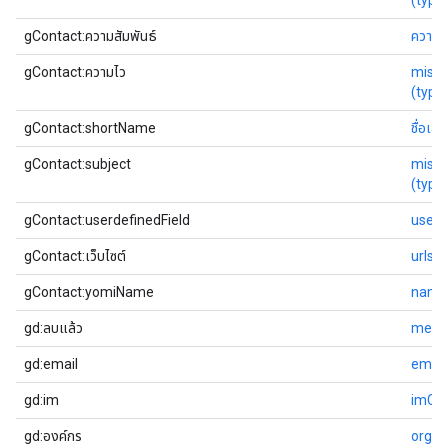
(typ
gContact:ความสัมพันธ์
ความสั
gContact:ความไว
misc
(typ
gContact:shortName
ชื่อเ
gContact:subject
misc
(typ
gContact:userdefinedField
userD
gContact:เว็บไซต์
urls
gContact:yomiName
names
gd:ลบแล้ว
metad
gd:email
email
gd:im
imCli
gd:องค์กร
organ