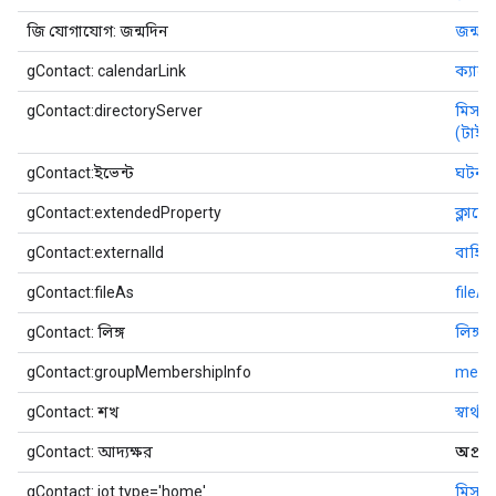
জি যোগাযোগ: জন্মদিন
জন্মদ
gContact: calendarLink
ক্যাল
gContact:directoryServer
মিসকিও
(টাই
gContact:ইভেন্ট
ঘটনা
gContact:extendedProperty
ক্লায়ে
gContact:externalId
বাহ্য
gContact:fileAs
fileA
gContact: লিঙ্গ
লিঙ্গ
gContact:groupMembershipInfo
memb
gContact: শখ
স্বার্থ
gContact: আদ্যক্ষর
অপ্রচ
gContact: jot type='home'
মিসকি