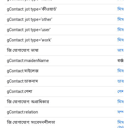
gContact: jot type='কীওয়ার্ড'
মিসক
gContact: jot type='other'
মিসকি
gContact: jot type='user'
মিসকি
gContact: jot type='work'
মিসকিও
জি যোগাযোগ: ভাষা
ভাষা
gContact:maidenName
বর্জন
gContact:মাইলেজ
মিসকি
gContact:ডাকনাম
ডাকনা
gContact:পেশা
পেশা
জি যোগাযোগ: অগ্রাধিকার
মিসকি
gContact:relation
সম্পর্
জি যোগাযোগ: সংবেদনশীলতা
মিসকিও