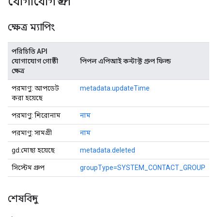
যোগাযোগ গ্রুপ
ক্ষেত্র ম্যাপিং
পরিচিতি API
যোগাযোগ গোষ্ঠী
পিপল এপিআই কন্টাক্ট গ্রুপ ফিল্ড
ক্ষেত্র
পরমাণু: আপডেট
metadata.updateTime
করা হয়েছে
পরমাণু: শিরোনাম
নাম
পরমাণু: সামগ্রী
নাম
gd:মোছা হয়েছে
metadata.deleted
সিস্টেম গ্রুপ
groupType=SYSTEM_CONTACT_GROUP
শেষবিন্দু