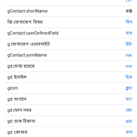
(টাই
gContact:shortName
বর্জন
জি যোগাযোগ: বিষয়
মিসকি
gContact:userDefinedField
ব্যবহা
g যোগাযোগ: ওয়েবসাইট
ইউআ
gContact:yomiName
names
gd:মোছা হয়েছে
metad
gd: ইমেইল
ইমেইল
gd:im
ক্লায়েন
gd: সংগঠন
সংগঠ
gd:ফোন নম্বর
ফোন ন
gd: ডাক ঠিকানা
addre
gd: কোথায়
বাসস্থ