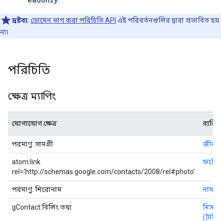
দ্রষ্টব্য:
ডোমেন ভাগ করা পরিচিতি API
এই পরিবর্তনগুলির দ্বারা প্রভাবিত হয়
না৷
পরিচিতি
ক্ষেত্র ম্যাপিং
যোগাযোগ ক্ষেত্র
ব্যক্তি ক
পরমাণু: সামগ্রী
জীবন
atom:link
ফটো
rel='http://schemas.google.com/contacts/2008/rel#photo'
পরমাণু: শিরোনাম
নাম
gContact:বিলিং তথ্য
মিসকিও
(টাই