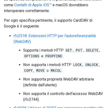
come
Contatti di Apple iOS™
e macOS dovrebbero
interoperare correttamente.
Per ogni specifica pertinente, il supporto CardDAV di
Google è il seguente:
rfc2518: Estensioni HTTP per l'autoreferenzialità
(WebDAV)
Supporta i metodi HTTP
GET
,
PUT
,
DELETE
,
OPTIONS
e
PROPFIND
.
Non
supporta i metodi HTTP
LOCK
,
UNLOCK
,
COPY
,
MOVE
o
MKCOL
.
Non
supporta proprietà WebDAV arbitrarie
(definite dall'utente).
Non
supporta il controllo dell'accesso WebDAV
(rfc3744).