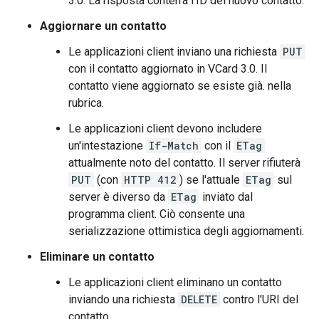
3.0. La risposta conterrà l'ID del nuovo contatto.
Aggiornare un contatto
Le applicazioni client inviano una richiesta
PUT
con il contatto aggiornato in VCard 3.0. Il
contatto viene aggiornato se esiste già. nella
rubrica.
Le applicazioni client devono includere
un'intestazione
If-Match
con il
ETag
attualmente noto del contatto. Il server rifiuterà
PUT
(con
HTTP 412
) se l'attuale
ETag
sul
server è diverso da
ETag
inviato dal
programma client. Ciò consente una
serializzazione ottimistica degli aggiornamenti.
Eliminare un contatto
Le applicazioni client eliminano un contatto
inviando una richiesta
DELETE
contro l'URI del
contatto.