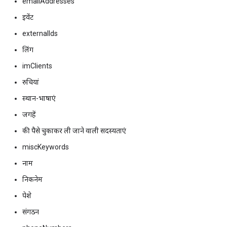
emailAddresses
इवेंट
externalIds
लिंग
imClients
रुचियां
स्थान-भाषाएं
जगहें
की पैसे चुकाकर ली जाने वाली सदस्यताएं
miscKeywords
नाम
निकनेम
पेशे
संगठन