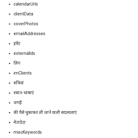
calendarUrls
clientData
coverPhotos
emailAddresses
इवेंट
externalIds
लिंग
imClients
रुचियां
स्थान-भाषाएं
जगहें
की पैसे चुकाकर ली जाने वाली सदस्यताएं
मेटाडेटा
miscKeywords