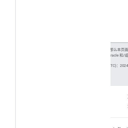
通过 Google Pay 吸引用户
使用回调进行保存和删除
卡券类型
用例
代码段
卡券模板
如未另行说明，那么本页
测试核对清单
政策
。Java 是 Oracl
最后更新时间 (UTC)：2024-
API 指南
性能提示
品牌指南
按钮指南
服务条款
产品信息
服务条款
智能触碰
概览
了解集合标识符