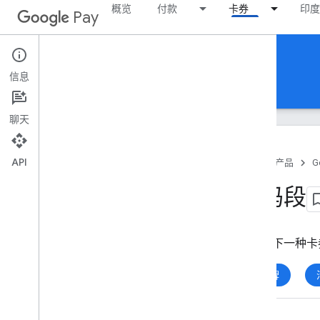
概览
付款
卡券
印度
Pay
Google Pay for Passes
信息
首页
指南
参考文档
示例
支持
简介
Google Pay API for Passes
聊天
类和对象的工作原理
典型的 API 流程
API
如何保存和查看卡券
首页
产品
G
代码段
基本设置
获取 REST API 的访问权限
获取 Android SDK 的访问权限
选择以下一种卡
以编程方式创建发卡机构帐号
登机牌
实现 API
将卡券保存到 Google Pay
通过 Google Pay 兑换卡券