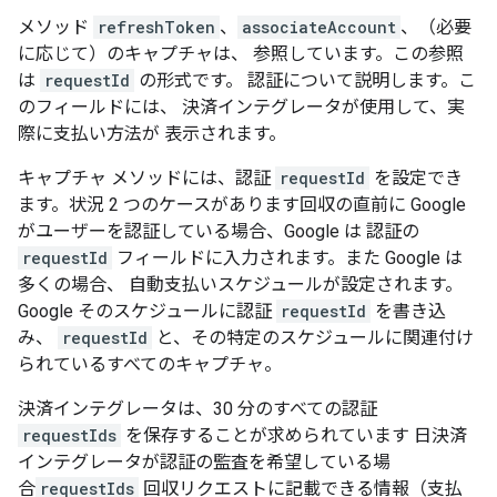
メソッド
refreshToken
、
associateAccount
、（必要
に応じて）のキャプチャは、 参照しています。この参照
は
requestId
の形式です。 認証について説明します。こ
のフィールドには、 決済インテグレータが使用して、実
際に支払い方法が 表示されます。
キャプチャ メソッドには、認証
requestId
を設定でき
ます。状況 2 つのケースがあります回収の直前に Google
がユーザーを認証している場合、Google は 認証の
requestId
フィールドに入力されます。また Google は
多くの場合、 自動支払いスケジュールが設定されます。
Google そのスケジュールに認証
requestId
を書き込
み、
requestId
と、その特定のスケジュールに関連付け
られているすべてのキャプチャ。
決済インテグレータは、30 分のすべての認証
requestIds
を保存することが求められています 日決済
インテグレータが認証の監査を希望している場
合
requestIds
回収リクエストに記載できる情報（支払