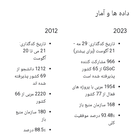
داده ها و آمار
2012
2023
تاریخ کدگذاری: 29 مه -
تاریخ کدگذاری:
21 آگوست (برای بیشتر)
21 می تا 20
آگوست
966 مشارکت کننده
GSoC از 65 کشور
1212 دانشجو از
پذیرفته شده است
69 کشور پذیرفته
شده اند
1954 مربی با پروژه های
فعال از 77 کشور
2220 مربی از 66
کشور
168 سازمان منبع باز
180 سازمان منبع
93.48٪ درصد موفقیت
باز
کلی
88.5٪ درصد