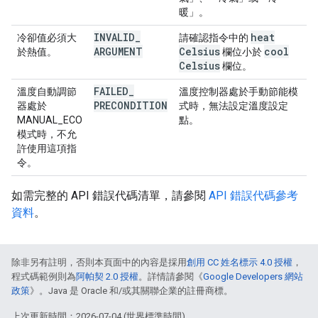
暖」。
INVALID
_
heat
冷卻值必須大
請確認指令中的
ARGUMENT
Celsius
cool
於熱值。
欄位小於
Celsius
欄位。
FAILED
_
溫度自動調節
溫度控制器處於手動節能模
PRECONDITION
器處於
式時，無法設定溫度設定
MANUAL_ECO
點。
模式時，不允
許使用這項指
令。
如需完整的 API 錯誤代碼清單，請參閱
API 錯誤代碼參考
資料
。
除非另有註明，否則本頁面中的內容是採用
創用 CC 姓名標示 4.0 授權
，
程式碼範例則為
阿帕契 2.0 授權
。詳情請參閱《
Google Developers 網站
政策
》。Java 是 Oracle 和/或其關聯企業的註冊商標。
上次更新時間：2026-07-04 (世界標準時間)。