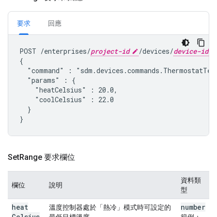
要求
回應
POST /enterprises/
project-id
/devices/
device-id
{

  "command" : "
sdm.devices.commands.ThermostatTem
  "params" : {

    "heatCelsius" : 20.0,

    "coolCelsius" : 22.0

  }

Set
Range 要求欄位
資料類
欄位
說明
型
heat
number
溫度控制器處於「熱冷」模式時可設定的
Celsius