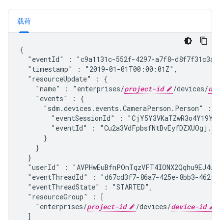
载荷
{

  "eventId" : "c9a1131c-552f-4297-a7f8-d8f7f31c3af
  "timestamp" : "2019-01-01T00:00:01Z",
  "resourceUpdate" : {

    "name" : "enterprises/
project-id
/devices/
dev
    "events" : {

      "
sdm.devices.events.CameraPerson.Person
" : {

        "eventSessionId" : "CjY5Y3VKaTZwR3o4Y19YbT
        "eventId" : "Cu2a3VdFpbsfNtBvEyfDZXUOgj..."
      }

    }

  }

  "userId" : "AVPHwEuBfnPOnTqzVFT4IONX2Qqhu9EJ4ub
  "eventThreadId" : "d67cd3f7-86a7-425e-8bb3-462f9
  "eventThreadState" : "STARTED",
  "resourceGroup" : [

    "enterprises/
project-id
/devices/
device-id
"

  ]
