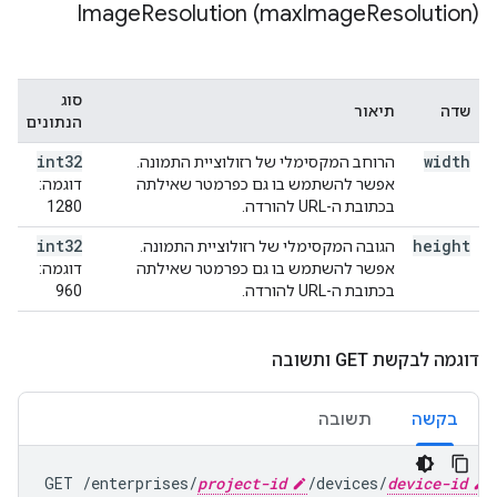
Image
Resolution (max
Image
Resolution)
סוג
תיאור
שדה
הנתונים
int32
width
הרוחב המקסימלי של רזולוציית התמונה.
דוגמה:
אפשר להשתמש בו גם כפרמטר שאילתה
1280
בכתובת ה-URL להורדה.
int32
height
הגובה המקסימלי של רזולוציית התמונה.
דוגמה:
אפשר להשתמש בו גם כפרמטר שאילתה
960
בכתובת ה-URL להורדה.
דוגמה לבקשת GET ותשובה
תשובה
בקשה
GET /enterprises/
project-id
/devices/
device-id