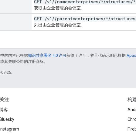
GET
/
v1
/
{name=enterprises
/
*
/
structures
/
*
获取由企业管理的会议室。
GET
/
v1
/
{parent=enterprises
/
*
/
structures
列出由企业管理的会议室。
面中的内容已根据
知识共享署名 4.0 许可
获得了许可，并且代码示例已根据
Apac
le 和/或其关联公司的注册商标。
07-25。
关注
构
博客
And
Bluesky
Chr
Instagram
Fire