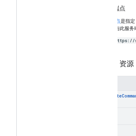
服务端点
服务端点
是指定
URI 都与此服
https://
REST 资
方法
execute
Comma
get
list