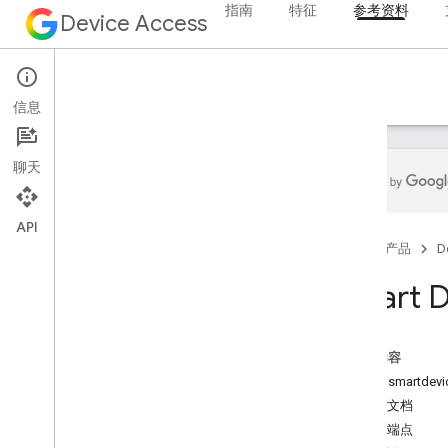
指南
特征
参考资料
Device Access
参考资料
信息
聊天
API
概览
首页
产品
D
v1
Smart 
本页内容
服务：smartdevic
发现文档
服务端点