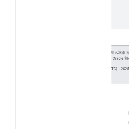
get
list
如未另行说明，那么本页
站政策
。Java 是 Orac
最后更新时间 (UTC)：2025-
互动
Google Developer Program
Google Developer Groups
Google Developer Experts