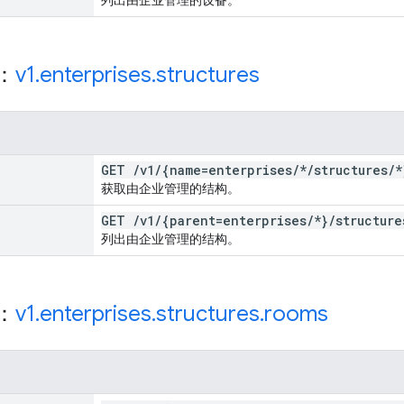
源：
v1
.
enterprises
.
structures
GET
/
v1
/
{name=enterprises
/
*
/
structures
/
*
获取由企业管理的结构。
GET
/
v1
/
{parent=enterprises
/
*}
/
structure
列出由企业管理的结构。
源：
v1
.
enterprises
.
structures
.
rooms