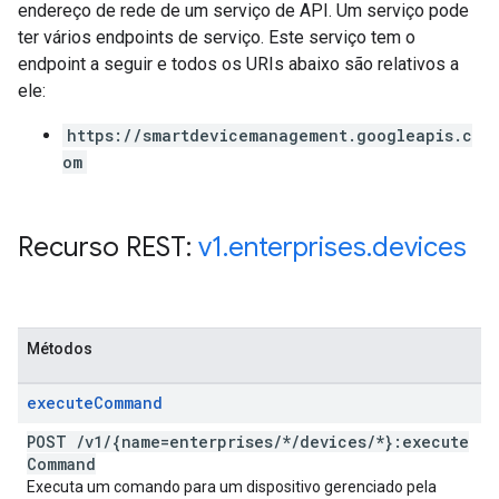
endereço de rede de um serviço de API. Um serviço pode
ter vários endpoints de serviço. Este serviço tem o
endpoint a seguir e todos os URIs abaixo são relativos a
ele:
https://smartdevicemanagement.googleapis.c
om
Recurso REST:
v1
.
enterprises
.
devices
Métodos
execute
Command
POST
/
v1
/
{name=enterprises
/
*
/
devices
/
*}:execute
Command
Executa um comando para um dispositivo gerenciado pela