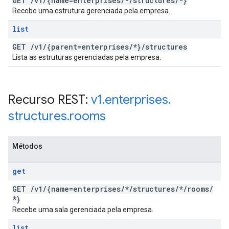
GET
/
v1
/
{name=enterprises
/
*
/
structures
/
*}
Recebe uma estrutura gerenciada pela empresa.
list
GET
/
v1
/
{parent=enterprises
/
*}
/
structures
Lista as estruturas gerenciadas pela empresa.
Recurso REST:
v1
.
enterprises
.
structures
.
rooms
Métodos
get
GET
/
v1
/
{name=enterprises
/
*
/
structures
/
*
/
rooms
/
*}
Recebe uma sala gerenciada pela empresa.
list