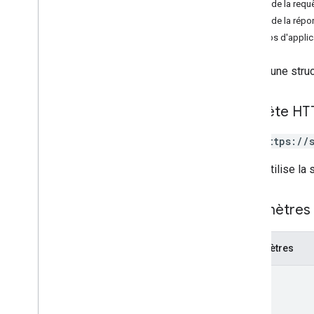
Corps de la requ
Corps de la répo
Champs d'applica
obtient une struc
Requête HT
GET https://
L'URL utilise la
Paramètres 
Paramètres
name