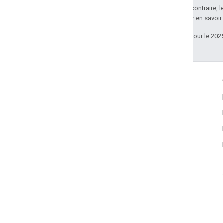
Sauf indication contraire, 
Apache 2.0
. Pour en savoir
Dernière mise à jour le 202
Échanger
Google Developer Program
Google Developer Groups
Google Developer Experts
Accelerators
Google Cloud & NVIDIA