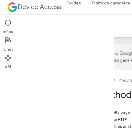
Guides
Traits de caractère
Device Access
Référence
Infos
Chat
traductions généré
API
Aperçu
v1
Accueil
Produit
Ressources REST
entreprises
.
appareils
Method:
entreprises
.
structures
Aperçu
get
Sur cette page
liste
Requête HTTP
entreprises
.
structures
.
chambres
Paramètres de c