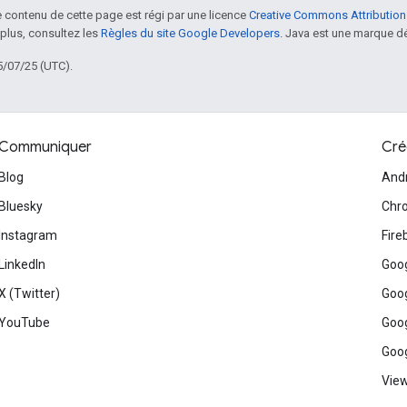
le contenu de cette page est régi par une licence
Creative Commons Attribution
 plus, consultez les
Règles du site Google Developers
. Java est une marque dé
5/07/25 (UTC).
Communiquer
Cré
Blog
And
Bluesky
Chr
Instagram
Fire
LinkedIn
Goog
X (Twitter)
Goog
YouTube
Goog
Goog
View