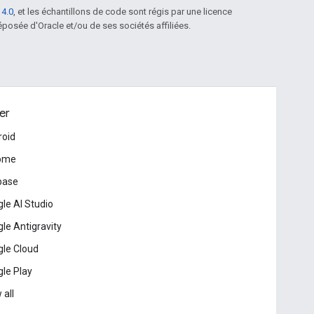
 4.0
, et les échantillons de code sont régis par une licence
posée d'Oracle et/ou de ses sociétés affiliées.
er
roid
ome
base
le AI Studio
le Antigravity
le Cloud
le Play
 all