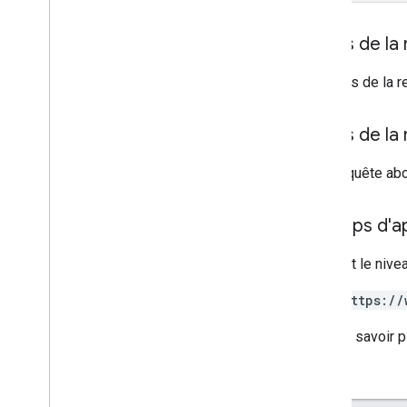
Corps de la
Le corps de la r
Corps de la
Si la requête ab
Champs d'app
Requiert le nive
https://
Pour en savoir p