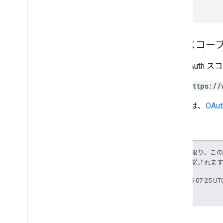
認可スコー
次の OAuth 
https://
詳しくは、
OAu
特に記載のない限り、こ
ス
により使用許諾されま
最終更新日 2025-07-25 U