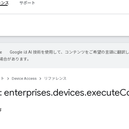
レンス
サポート
Google は AI 技術を使用して、コンテンツをご希望の言語に翻訳
場合があります。
クト
Device Access
リファレンス
 enterprises
.
devices
.
execute
C
容