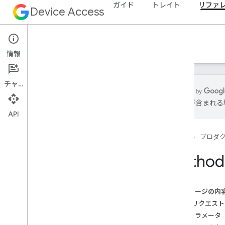
ガイド
トレイト
リファ
Device Access
リファレンス
情報
チャット
は誤りが含まれる
API
概要
v1
ホーム
プロダ
REST リソース
enterprise
.
devices
Method:
概要
execute
Command
get
このページの内
list
HTTP リクエスト
enterprise
.
structs
パスパラメータ
enterprise
.
structs
.
rooms