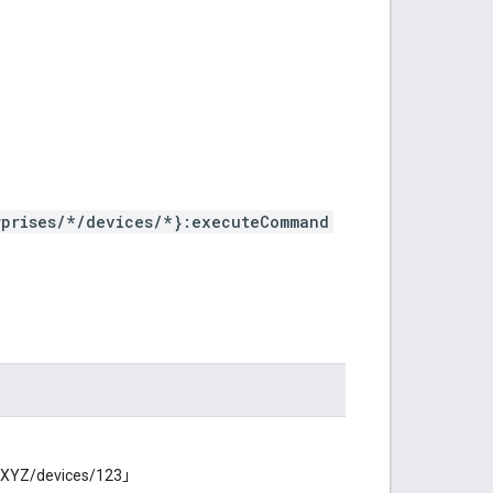
rprises/*/devices/*}:executeCommand
Z/devices/123」