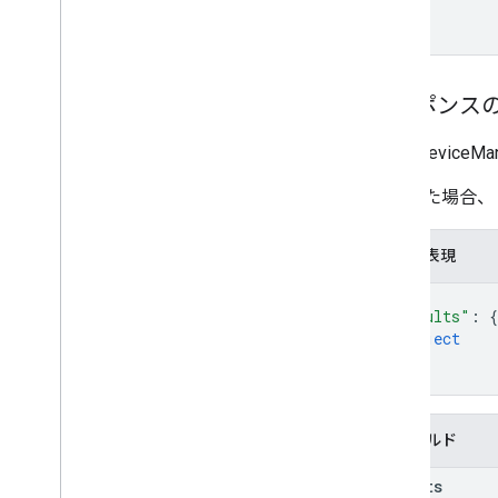
レスポンス
SmartDevice
成功した場合、
JSON 表現
{
"results"
: 
{
object
}
}
フィールド
results