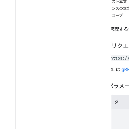
リクエスト本文
レスポンスの本
認可スコープ
企業が管理する
HTTP リク
POST https:/
この URL は
gRP
パスパラメ
パラメータ
name