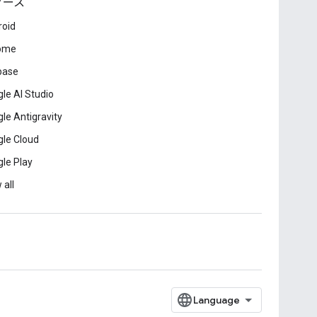
ソース
roid
ome
base
le AI Studio
le Antigravity
le Cloud
le Play
 all