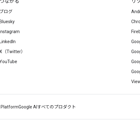
つながる
リ
ブログ
And
Bluesky
Chr
Instagram
Fire
LinkedIn
Goog
X（Twitter）
Goog
YouTube
Goog
Goog
View
 Platform
Google AI
すべてのプロダクト