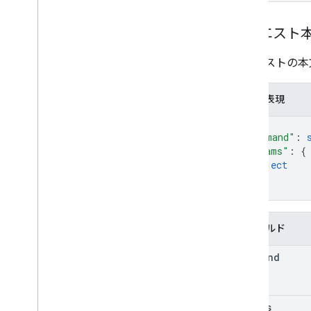
リクエスト
リクエストの本
JSON 表現
{
"command"
: 
"params"
: 
{
object
}
}
フィールド
command
params