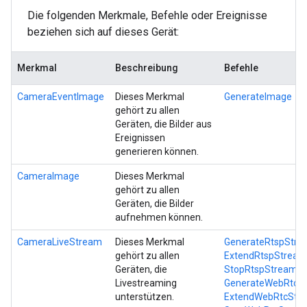
Die folgenden Merkmale, Befehle oder Ereignisse
beziehen sich auf dieses Gerät:
Merkmal
Beschreibung
Befehle
CameraEventImage
Dieses Merkmal
GenerateImage
gehört zu allen
Geräten, die Bilder aus
Ereignissen
generieren können.
CameraImage
Dieses Merkmal
gehört zu allen
Geräten, die Bilder
aufnehmen können.
CameraLiveStream
Dieses Merkmal
GenerateRtspStre
gehört zu allen
ExtendRtspStream
Geräten, die
StopRtspStream
Livestreaming
GenerateWebRtcS
unterstützen.
ExtendWebRtcStr