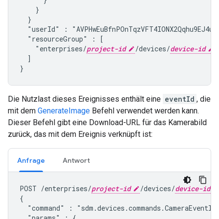
    }

  }

  "userId" : "AVPHwEuBfnPOnTqzVFT4IONX2Qqhu9EJ4ub
  "resourceGroup" : [

    "enterprises/
project-id
/devices/
device-id
"

  ]

}
Die Nutzlast dieses Ereignisses enthält eine
eventId
, die
mit dem
GenerateImage
Befehl verwendet werden kann.
Dieser Befehl gibt eine Download-URL für das Kamerabild
zurück, das mit dem Ereignis verknüpft ist:
Anfrage
Antwort
POST /enterprises/
project-id
/devices/
device-id
{

  "command" : "
sdm.devices.commands.CameraEventIm
  "params" : {
