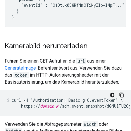
    "eventId" : "O1DtJk058RfNmOTiNyIlb-IMpF..."

  }

Kamerabild herunterladen
Führen Sie einen GET-Aufruf an die
url
aus einer
GenerateImage
-Befehlsantwort aus. Verwenden Sie dazu
das
token
im HTTP-Autorisierungsheader mit der
Basisautorisierung, um das Kamerabild herunterzuladen:
curl -H "Authorization: Basic g.0.eventToken" \

      https://
domain
/sdm_event_snapshot/dGNUlTU2C
Verwenden Sie die Abfrageparameter
width
oder