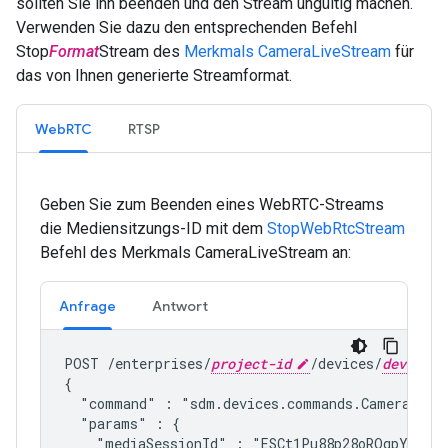
sollten Sie ihn beenden und den Stream ungültig machen.
Verwenden Sie dazu den entsprechenden Befehl
Stop
Format
Stream des
Merkmals CameraLiveStream
für
das von Ihnen generierte Streamformat.
WebRTC
RTSP
Geben Sie zum Beenden eines WebRTC-Streams
die Mediensitzungs-ID mit dem
StopWebRtcStream
Befehl des Merkmals CameraLiveStream an:
Anfrage
Antwort
POST /enterprises/
project-id
/devices/
device-i
{

  "command" : "
sdm.devices.commands.CameraLive
  "params" : {

    "mediaSessionId" : "ESCt1Pu88p28oROqpYHYUfY