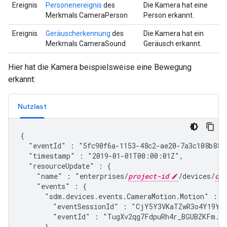
Ereignis
Personenereignis
des
Die Kamera hat eine
Merkmals CameraPerson
Person erkannt.
Ereignis
Geräuscherkennung
des
Die Kamera hat ein
Merkmals CameraSound
Geräusch erkannt.
Hier hat die Kamera beispielsweise eine Bewegung
erkannt:
Nutzlast
{

  "eventId" : "5fc90f6a-1153-48c2-ae20-7a3c108b88a
  "timestamp" : "2019-01-01T00:00:01Z",
  "resourceUpdate" : {

    "name" : "enterprises/
project-id
/devices/
dev
    "events" : {

      "
sdm.devices.events.CameraMotion.Motion
" : {

        "eventSessionId" : "CjY5Y3VKaTZwR3o4Y19YbT
        "eventId" : "TugXv2qg7FdpuRh4r_BGUBZKFm...
      }
