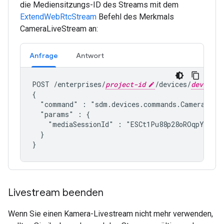
die Mediensitzungs-ID des Streams mit dem
ExtendWebRtcStream
Befehl des Merkmals
CameraLiveStream an:
Anfrage
Antwort
POST /enterprises/
project-id
/devices/
device-i
{

  "command" : "
sdm.devices.commands.CameraLive
  "params" : {

    "mediaSessionId" : "ESCt1Pu88p28oROqpYHYUfY
  }

Livestream beenden
Wenn Sie einen Kamera-Livestream nicht mehr verwenden,