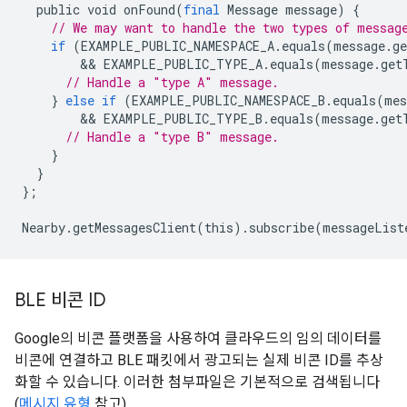
public
void
onFound
(
final
Message
message
)
{
// We may want to handle the two types of messag
if
(
EXAMPLE_PUBLIC_NAMESPACE_A
.
equals
(
message
.
g
        && 
EXAMPLE_PUBLIC_TYPE_A
.
equals
(
message
.
get
// Handle a "type A" message.
}
else
if
(
EXAMPLE_PUBLIC_NAMESPACE_B
.
equals
(
mes
        && 
EXAMPLE_PUBLIC_TYPE_B
.
equals
(
message
.
get
// Handle a "type B" message.
}
}
};
Nearby
.
getMessagesClient
(
this
).
subscribe
(
messageList
BLE 비콘 ID
Google의 비콘 플랫폼을 사용하여 클라우드의 임의 데이터를
비콘에 연결하고 BLE 패킷에서 광고되는 실제 비콘 ID를 추상
화할 수 있습니다. 이러한 첨부파일은 기본적으로 검색됩니다
(
메시지 유형
참고).