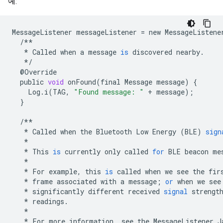
예:
MessageListener
messageListener
=
new
MessageListene
/**
*
Called
when
a
message
is
discovered
nearby
.
*/
@
Override
public
void
onFound
(
final
Message
message
)
{
Log
.
i
(
TAG
,
"Found message: "
+
message
);
}
/**
*
Called
when
the
Bluetooth
Low
Energy
(
BLE
)
sign
*
*
This
is
currently
only
called
for
BLE
beacon
me
*
*
For
example
,
this
is
called
when
we
see
the
fir
*
frame
associated
with
a
message
;
or
when
we
see
*
significantly
different
received
signal
strengt
*
readings
.
*
*
For
more
information
,
see
the
MessageListener
J