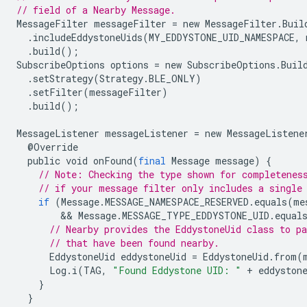
// field of a Nearby Message.
MessageFilter
messageFilter
=
new
MessageFilter
.
Buil
.
includeEddystoneUids
(
MY_EDDYSTONE_UID_NAMESPACE
,
.
build
();
SubscribeOptions
options
=
new
SubscribeOptions
.
Buil
.
setStrategy
(
Strategy
.
BLE_ONLY
)
.
setFilter
(
messageFilter
)
.
build
();
MessageListener
messageListener
=
new
MessageListene
@
Override
public
void
onFound
(
final
Message
message
)
{
// Note: Checking the type shown for completenes
// if your message filter only includes a single
if
(
Message
.
MESSAGE_NAMESPACE_RESERVED
.
equals
(
me
        && 
Message
.
MESSAGE_TYPE_EDDYSTONE_UID
.
equal
// Nearby provides the EddystoneUid class to pa
// that have been found nearby.
EddystoneUid
eddystoneUid
=
EddystoneUid
.
from
(
Log
.
i
(
TAG
,
"Found Eddystone UID: "
+
eddyston
}
}