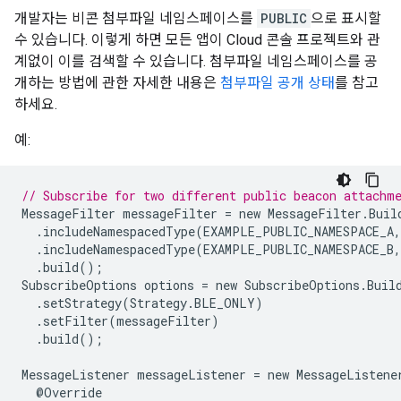
개발자는 비콘 첨부파일 네임스페이스를
PUBLIC
으로 표시할
수 있습니다. 이렇게 하면 모든 앱이 Cloud 콘솔 프로젝트와 관
계없이 이를 검색할 수 있습니다. 첨부파일 네임스페이스를 공
개하는 방법에 관한 자세한 내용은
첨부파일 공개 상태
를 참고
하세요.
예:
// Subscribe for two different public beacon attachm
MessageFilter
messageFilter
=
new
MessageFilter
.
Buil
.
includeNamespacedType
(
EXAMPLE_PUBLIC_NAMESPACE_A
,
.
includeNamespacedType
(
EXAMPLE_PUBLIC_NAMESPACE_B
,
.
build
();
SubscribeOptions
options
=
new
SubscribeOptions
.
Buil
.
setStrategy
(
Strategy
.
BLE_ONLY
)
.
setFilter
(
messageFilter
)
.
build
();
MessageListener
messageListener
=
new
MessageListene
@
Override