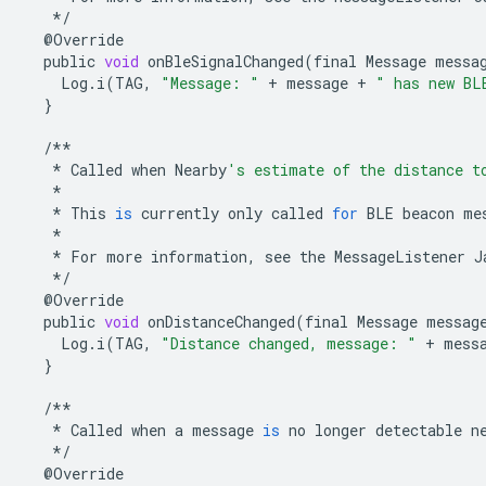
*/
@
Override
public
void
onBleSignalChanged
(
final
Message
messa
Log
.
i
(
TAG
,
"Message: "
+
message
+
" has new BL
}
/**
*
Called
when
Nearby
's estimate of the distance t
*
*
This
is
currently
only
called
for
BLE
beacon
me
*
*
For
more
information
,
see
the
MessageListener
J
*/
@
Override
public
void
onDistanceChanged
(
final
Message
messag
Log
.
i
(
TAG
,
"Distance changed, message: "
+
mess
}
/**
*
Called
when
a
message
is
no
longer
detectable
n
*/
@
Override