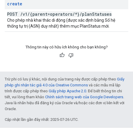
create
POST
/
v1
/
{parent=operators
/
*}
/
plan
Statuses
Cho phép nhà khai thác di động (được xác định bằng Số hệ
thống tự trị (ASN) duy nhất) thêm mục PlanStatus mới.
Thông tin này có hữu ích không cho bạn không?
Trừ phi có lưu ý khác, nội dung của trang này được cấp phép theo
Giấy
phép ghi nhận tác giả 4.0 của Creative Commons
và các mẫu mã lập
trình được cấp phép theo
Giấy phép Apache 2.0
. Để biết thông tin chi
tiết, vui lòng tham khảo
Chính sách trang web của Google Developers
.
Java là nhãn hiệu đã đăng ký của Oracle và/hoặc các đơn vị liên kết với
Oracle.
Cập nhật lần gần đây nhất: 2025-07-26 UTC.