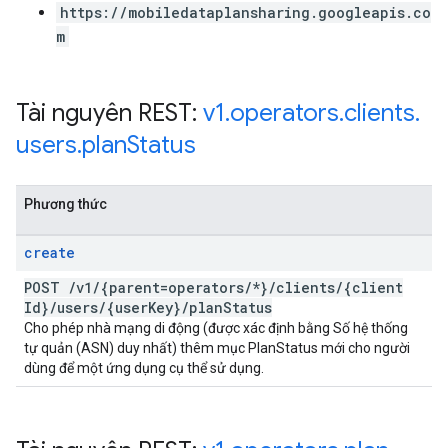
https://mobiledataplansharing.googleapis.co
m
Tài nguyên REST:
v1
.
operators
.
clients
.
users
.
plan
Status
Phương thức
create
POST
/
v1
/
{parent=operators
/
*}
/
clients
/
{client
Id}
/
users
/
{user
Key}
/
plan
Status
Cho phép nhà mạng di động (được xác định bằng Số hệ thống
tự quản (ASN) duy nhất) thêm mục PlanStatus mới cho người
dùng để một ứng dụng cụ thể sử dụng.