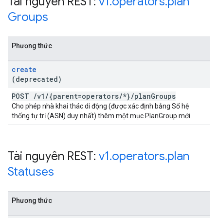
Tài nguyên REST:
v1
.
operators
.
plan
Groups
Phương thức
create
(deprecated)
POST
/
v1
/
{parent=operators
/
*}
/
plan
Groups
Cho phép nhà khai thác di động (được xác định bằng Số hệ
thống tự trị (ASN) duy nhất) thêm một mục PlanGroup mới.
Tài nguyên REST:
v1
.
operators
.
plan
Statuses
Phương thức