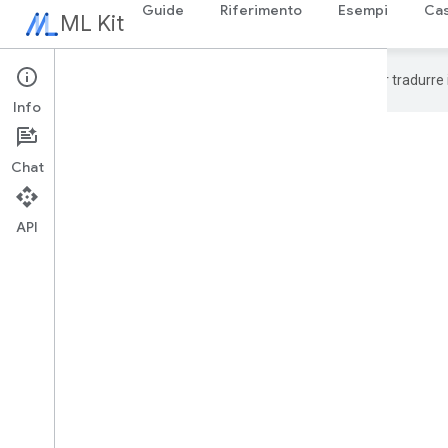
Guide
Riferimento
Esempi
Cas
ML Kit
Google utilizza la tecnologia AI per tradurre
Info
Chat
API