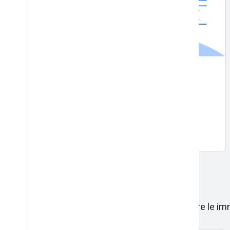
Descrizione immagine
Fornisci brevi descrizioni per le immagini.
Per iniziare
API Vision
API di analisi di video e immagini per etichettare le imma