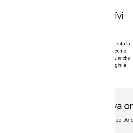
Ottimizzato per dispositivi
mobili
L'elaborazione di ML Kit avviene sul dispositivo. Questo lo
rende veloce e sblocca casi d'uso in tempo reale come
l'elaborazione dell'input della videocamera. Funziona anche
offline e può essere utilizzato per elaborare immagini e
testo che devono rimanere sul dispositivo.
Inizia a usare l'AI generativ
Sfrutta l'AI generativa on-device per la tua app per An