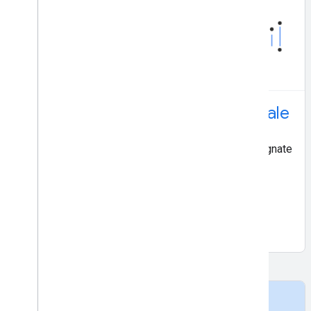
Riconoscimento inchiostro digitale
Riconosce il testo scritto a mano e le forme disegnate
a mano su una superficie digitale, ad esempio un
touchscreen. Riconosce oltre 300 lingue, emoji e
forme di base.
Per iniziare