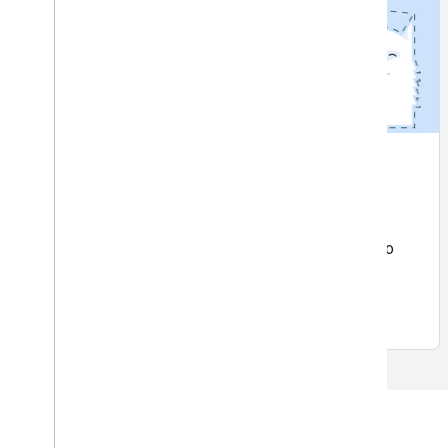
Segmentazione dell'oggetto
NOVITÀ
Separa i soggetti (persone, animali o oggetti) dallo
sfondo in un'immagine.
Per iniziare