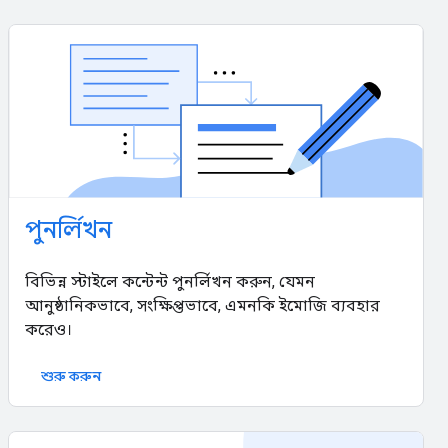
পুনর্লিখন
বিভিন্ন স্টাইলে কন্টেন্ট পুনর্লিখন করুন, যেমন
আনুষ্ঠানিকভাবে, সংক্ষিপ্তভাবে, এমনকি ইমোজি ব্যবহার
করেও।
শুরু করুন