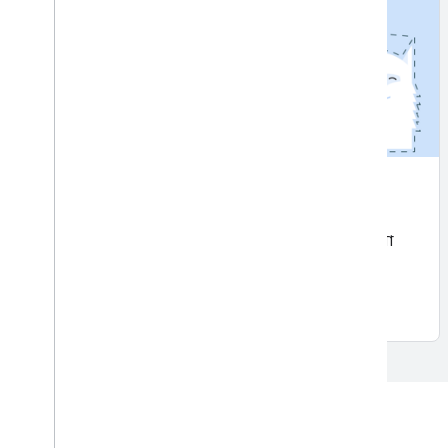
বিষয় বিভাজন
নতুন
একটি ছবির পটভূমি থেকে বিষয় (মানুষ, পোষা প্রাণী বা
বস্তু) আলাদা করুন।
শুরু করুন
প্রাকৃতিক ভাষা APIs