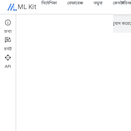
নির্দেশিকা
রেফারেন্স
নমুনা
কেস স্টাডি
ML Kit
এই পৃষ্ঠাটি
Cloud Translation API
অনুবাদ করেছ
তথ্য
চ্যাট
API