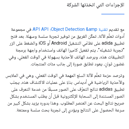
الإجراءات التي اتخذتها الشركة
مع تقديم
تقنية Object Detection &amp؛ API API
في مجموعة
أدوات تعلّم الآلة، تمكّن الفريق من توفير تجربة سلسة وسهلة. بعد فتح
تطبيق adida على نظامَي التشغيل Android أو iOS والضغط على الزر
"تجربة تشغيله"، يتم تفعيل كاميرا الهاتف واستخدام واجهة برمجة
التطبيقات هذه، ويرصد الهاتف الأحذية بسهولة في الوقت الفعلي، وفي
غضون ثوانٍ، يعود تطابق صورة إلى جانب مئات المنتجات.
وترصد حزمة تعلّم الآلة السلع المهمة في الوقت الفعلي، وهي في الملابس
والأحذية الرياضية في أديداس. بناءً على عمليات الاكتشاف هذه، يجلب
تطبيق adidas نتائج التعرّف على الصور مسبقًا من خدمة التعرف على
الصور المستندة إلى السحابة الإلكترونية قبل أن يطلب المستخدم بشكل
صريح نتائج البحث عن العنصر المطلوب. وهذا بدوره يزيد بشكل كبير من
سرعة الحصول على النتائج ويؤدي إلى تجربة بحث سلسة وممتعة.