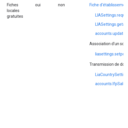
Fiches
oui
non
Fiche d'établissemen
locales
LIASettings.requ
gratuites
LIASettings.geta
accounts.update
Association d'un sou
liasettings.setpo
Transmission de don
LiaCountrySetting
accounts.lfpSales.