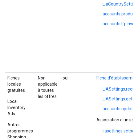
LiaCountrySetting
accounts.productI
accounts.lfpInvent
Fiches
Non
oui
Fiche d'établissemen
locales
applicable
LIASettings.requ
gratuites
à toutes
les offres
LIASettings.geta
Local
Inventory
accounts.update
Ads
Association d'un sou
Autres
programmes
liasettings.setpo
Shopping