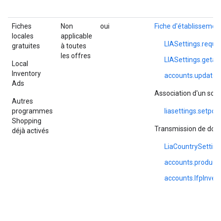
Fiches
Non
oui
Fiche d'établissemen
locales
applicable
LIASettings.requ
gratuites
à toutes
les offres
LIASettings.geta
Local
Inventory
accounts.update
Ads
Association d'un sou
Autres
programmes
liasettings.setpo
Shopping
Transmission de don
déjà activés
LiaCountrySetting
accounts.productI
accounts.lfpInvent