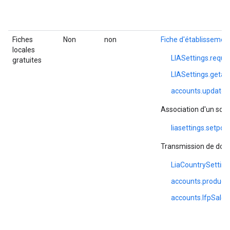
Fiches
Non
non
Fiche d'établissemen
locales
LIASettings.requ
gratuites
LIASettings.geta
accounts.update
Association d'un sou
liasettings.setpo
Transmission de don
LiaCountrySetting
accounts.productI
accounts.lfpSales.