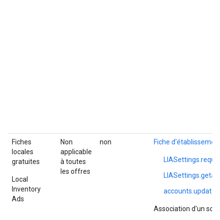
Fiches
Non
non
Fiche d'établissemen
locales
applicable
LIASettings.requ
gratuites
à toutes
les offres
LIASettings.geta
Local
Inventory
accounts.update
Ads
Association d'un sou