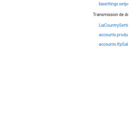
liasettings.setpo
Transmission de don
LiaCountrySetting
accounts.productI
accounts.lfpSales.