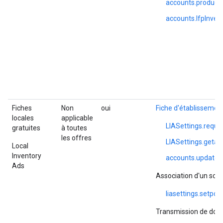
accounts.productI
accounts.lfpInvent
Fiches
Non
oui
Fiche d'établissemen
locales
applicable
LIASettings.requ
gratuites
à toutes
les offres
LIASettings.geta
Local
Inventory
accounts.update
Ads
Association d'un sou
liasettings.setpo
Transmission de don