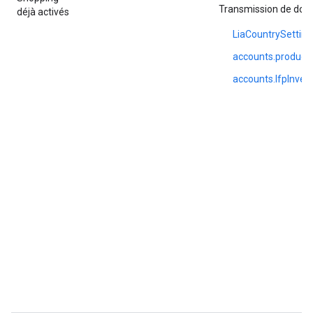
Transmission de don
déjà activés
LiaCountrySetting
accounts.productI
accounts.lfpInvent