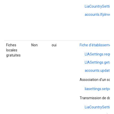
LiaCountrySetting
accounts.lfpInvent
Fiches
Non
oui
Fiche d'établissemen
locales
LIASettings.requ
gratuites
LIASettings.geta
accounts.update
Association d'un sou
liasettings.setpo
Transmission de don
LiaCountrySetting