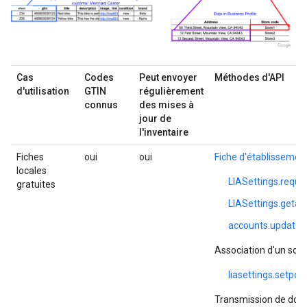
Cas
Codes
Peut envoyer
Méthodes d'API
d'utilisation
GTIN
régulièrement
connus
des mises à
jour de
l'inventaire
Fiches
oui
oui
Fiche d'établissemen
locales
LIASettings.requ
gratuites
LIASettings.geta
accounts.update
Association d'un sou
liasettings.setpo
Transmission de don