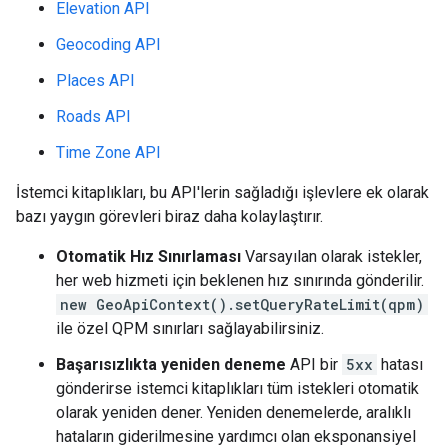
Elevation API
Geocoding API
Places API
Roads API
Time Zone API
İstemci kitaplıkları, bu API'lerin sağladığı işlevlere ek olarak
bazı yaygın görevleri biraz daha kolaylaştırır.
Otomatik Hız Sınırlaması
Varsayılan olarak istekler,
her web hizmeti için beklenen hız sınırında gönderilir.
new GeoApiContext().setQueryRateLimit(qpm)
ile özel QPM sınırları sağlayabilirsiniz.
Başarısızlıkta yeniden deneme
API bir
5xx
hatası
gönderirse istemci kitaplıkları tüm istekleri otomatik
olarak yeniden dener. Yeniden denemelerde, aralıklı
hataların giderilmesine yardımcı olan eksponansiyel