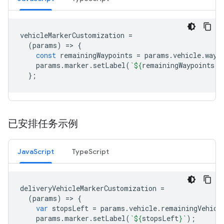
vehicleMarkerCustomization
=
(
params
)
=
>
{
const
remainingWaypoints
=
params
.
vehicle
.
wayp
params
.
marker
.
setLabel
(
`
${
remainingWaypoints
}
`
};
已安排任务示例
JavaScript
TypeScript
deliveryVehicleMarkerCustomization
=
(
params
)
=
>
{
var
stopsLeft
=
params
.
vehicle
.
remainingVehicl
params
.
marker
.
setLabel
(
`
${
stopsLeft
}
`
);