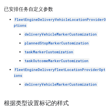
已安排任务自定义参数
FleetEngineDeliveryVehicleLocationProviderO
ptions
deliveryVehicleMarkerCustomization
plannedStopMarkerCustomization
taskMarkerCustomization
taskOutcomeMarkerCustomization
FleetEngineDeliveryFleetLocationProviderOpt
ions
deliveryVehicleMarkerCustomization
根据类型设置标记的样式