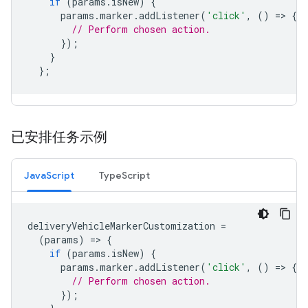
if
(
params
.
isNew
)
{
params
.
marker
.
addListener
(
'click'
,
()
=
>
{
// Perform chosen action.
});
}
};
已安排任务示例
JavaScript
TypeScript
deliveryVehicleMarkerCustomization
=
(
params
)
=
>
{
if
(
params
.
isNew
)
{
params
.
marker
.
addListener
(
'click'
,
()
=
>
{
// Perform chosen action.
});