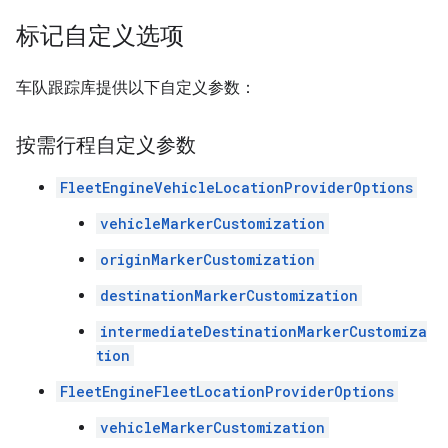
标记自定义选项
车队跟踪库提供以下自定义参数：
按需行程自定义参数
FleetEngineVehicleLocationProviderOptions
vehicleMarkerCustomization
originMarkerCustomization
destinationMarkerCustomization
intermediateDestinationMarkerCustomiza
tion
FleetEngineFleetLocationProviderOptions
vehicleMarkerCustomization