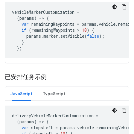
vehicleMarkerCustomization
=
(
params
)
=
>
{
var
remainingWaypoints
=
params
.
vehicle
.
remain
if
(
remainingWaypoints
 > 
10
)
{
params
.
marker
.
setVisible
(
false
);
}
};
已安排任务示例
JavaScript
TypeScript
deliveryVehicleMarkerCustomization
=
(
params
)
=
>
{
var
stopsLeft
=
params
.
vehicle
.
remainingVehicl
if
(
stopsLeft
 > 
10
)
{