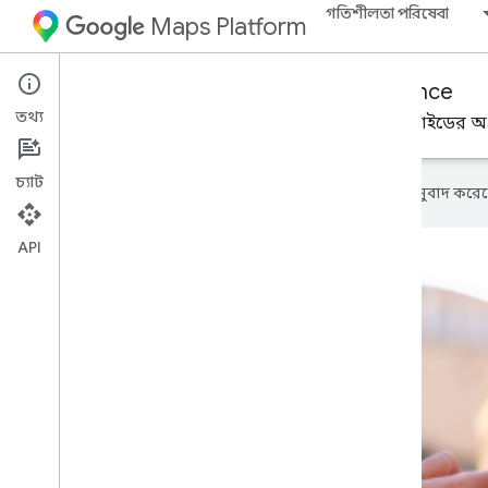
গতিশীলতা পরিষেবা
Maps Platform
Mobility Services
Consumer experience
তথ্য
চাহিদা অনুযায়ী বা নির্ধারিত গ্রাহকদের সাথে অর্ডার বা রাইডের 
চ্যাট
এই পৃষ্ঠাটি
Cloud Translation API
অনুবাদ করেছ
API