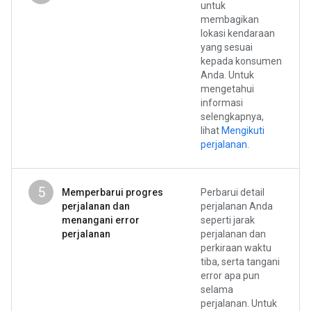
untuk
membagikan
lokasi kendaraan
yang sesuai
kepada konsumen
Anda. Untuk
mengetahui
informasi
selengkapnya,
lihat
Mengikuti
perjalanan
.
5
Memperbarui progres
Perbarui detail
perjalanan dan
perjalanan Anda
menangani error
seperti jarak
perjalanan
perjalanan dan
perkiraan waktu
tiba, serta tangani
error apa pun
selama
perjalanan. Untuk