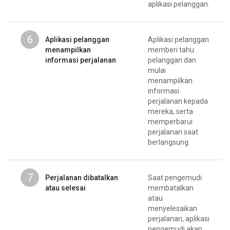
aplikasi pelanggan.
6
Aplikasi pelanggan
Aplikasi pelanggan
menampilkan
memberi tahu
informasi perjalanan
pelanggan dan
mulai
menampilkan
informasi
perjalanan kepada
mereka, serta
memperbarui
perjalanan saat
berlangsung.
7
Perjalanan dibatalkan
Saat pengemudi
atau selesai
membatalkan
atau
menyelesaikan
perjalanan, aplikasi
pengemudi akan