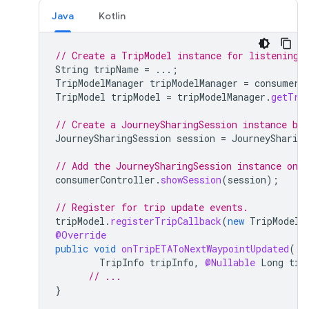
Java
Kotlin
// Create a TripModel instance for listening 
String
tripName
=
...;
TripModelManager
tripModelManager
=
consumerA
TripModel
tripModel
=
tripModelManager
.
getTri
// Create a JourneySharingSession instance ba
JourneySharingSession
session
=
JourneySharing
// Add the JourneySharingSession instance on 
consumerController
.
showSession
(
session
);
// Register for trip update events.
tripModel
.
registerTripCallback
(
new
TripModelC
@Override
public
void
onTripETAToNextWaypointUpdated
(
TripInfo
tripInfo
,
@Nullable
Long
tim
// ...
}