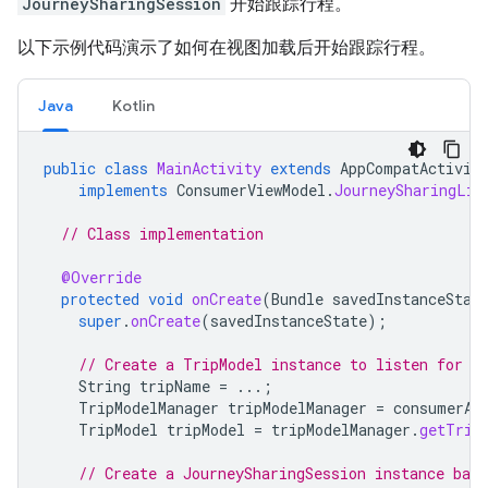
JourneySharingSession
开始跟踪行程。
以下示例代码演示了如何在视图加载后开始跟踪行程。
Java
Kotlin
public
class
MainActivity
extends
AppCompatActivit
implements
ConsumerViewModel
.
JourneySharingLis
// Class implementation
@Override
protected
void
onCreate
(
Bundle
savedInstanceStat
super
.
onCreate
(
savedInstanceState
);
// Create a TripModel instance to listen for u
String
tripName
=
...;
TripModelManager
tripModelManager
=
consumerAp
TripModel
tripModel
=
tripModelManager
.
getTrip
// Create a JourneySharingSession instance bas