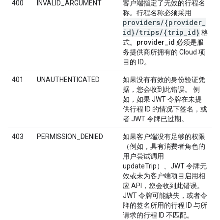
400
INVALID_ARGUMENT
客户端指定了无效的行程名
称。行程名称必须采用
providers
/
{provider
_
id}
/
trips
/
{trip
_
id}
格
式。
provider_id
必须是服
务提供商所拥有的 Cloud 项
目的 ID。
401
UNAUTHENTICATED
如果没有有效的身份验证凭
据，您会收到此错误。 例
如，如果 JWT 令牌在未提
供行程 ID 的情况下签名，或
者 JWT 令牌已过期。
403
PERMISSION_DENIED
如果客户端没有足够的权限
（例如，具有消费者角色的
用户尝试调用
updateTrip）、JWT 令牌无
效或未为客户端项目启用相
应 API，您会收到此错误。
JWT 令牌可能缺失，或者令
牌的签名所用的行程 ID 与所
请求的行程 ID 不匹配。