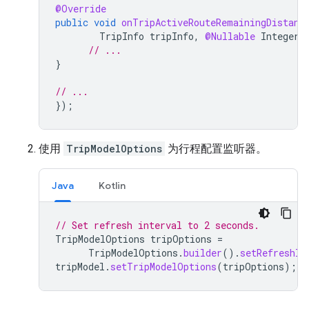
@Override
public
void
onTripActiveRouteRemainingDistanc
TripInfo
tripInfo
,
@Nullable
Integer
// ...
}
// ...
});
使用
TripModelOptions
为行程配置监听器。
Java
Kotlin
// Set refresh interval to 2 seconds.
TripModelOptions
tripOptions
=
TripModelOptions
.
builder
().
setRefreshIn
tripModel
.
setTripModelOptions
(
tripOptions
);