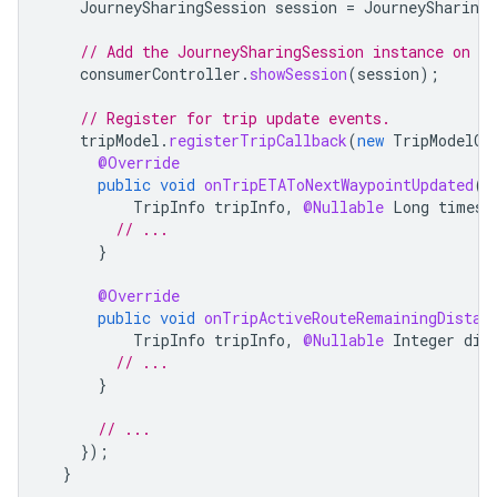
JourneySharingSession
session
=
JourneySharingS
// Add the JourneySharingSession instance on t
consumerController
.
showSession
(
session
);
// Register for trip update events.
tripModel
.
registerTripCallback
(
new
TripModelCa
@Override
public
void
onTripETAToNextWaypointUpdated
(
TripInfo
tripInfo
,
@Nullable
Long
timest
// ...
}
@Override
public
void
onTripActiveRouteRemainingDistan
TripInfo
tripInfo
,
@Nullable
Integer
dis
// ...
}
// ...
});
}