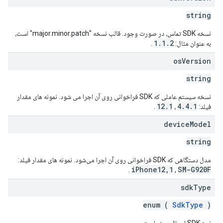
string
نسخه SDK تماس، در صورت وجود. قالب نسخه "major.minor.patch" است،
1.1.2
به عنوان مثال:
.
os
Version
string
نسخه سیستم عاملی که SDK فراخوانی روی آن اجرا می شود. نمونه های مقدار
12.1
4.4.1
فیلد:
،
.
device
Model
string
مدل دستگاهی که SDK فراخوانی روی آن اجرا می‌شود. نمونه های مقدار فیلد:
iPhone12,1
SM-G920F
.
,
sdk
Type
enum (
SdkType
)