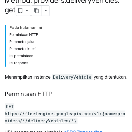
Method: providers
.
delivery
Vehicles
.
get
Pada halaman ini
Permintaan HTTP
Parameter jalur
Parameter kueri
Isi permintaan
Isi respons
Menampilkan instance
DeliveryVehicle
yang ditentukan.
Permintaan HTTP
GET
https://fleetengine.googleapis.com/v1/{name=pro
viders/*/deliveryVehicles/*}