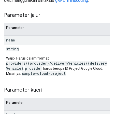
URL menggunakan sintaksis
gRPC Transcoding
.
Parameter jalur
Parameter
name
string
Wajib. Harus dalam format
providers/{provider}/deliveryVehicles/{delivery
Vehicle}
provider
.
harus berupa ID Project Google Cloud.
sample-cloud-project
Misalnya,
.
Parameter kueri
Parameter