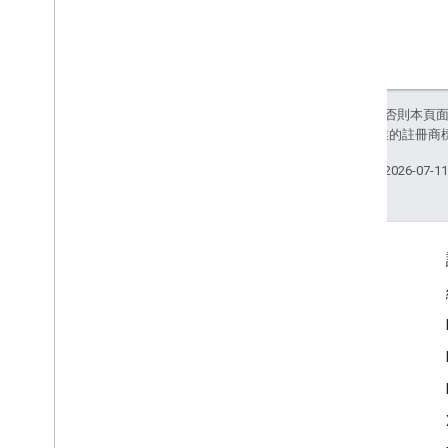
除非另有註明，否則本頁
和/或其關聯企業的註冊商
上次更新時間：2026-07-1
互動交流
Google Developer Program
Google Developer Groups
Google Developer Experts
Accelerators
Google Cloud & NVIDIA