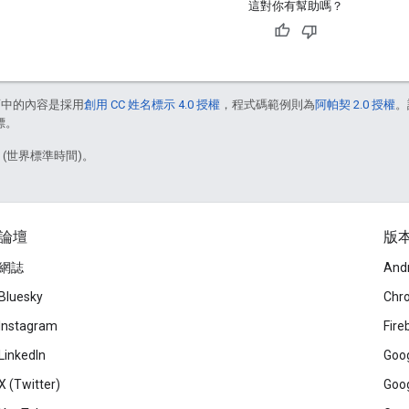
這對你有幫助嗎？
面中的內容是採用
創用 CC 姓名標示 4.0 授權
，程式碼範例則為
阿帕契 2.0 授權
。
標。
1 (世界標準時間)。
論壇
版
網誌
And
Bluesky
Chr
Instagram
Fire
LinkedIn
Goog
X (Twitter)
Goog