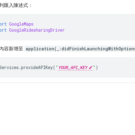
列匯入陳述式：
ort
GoogleMaps
ort
GoogleRidesharingDriver
內容新增至
application(_:didFinishLaunchingWithOption
Services
.
provideAPIKey
(
"
YOUR_API_KEY
"
)