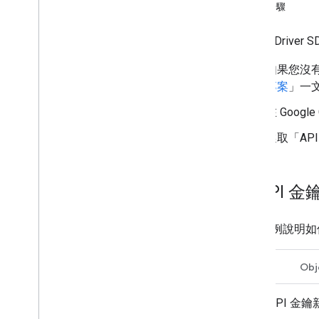
後續步驟
車輛設定
請上車
如要為 Drive
停用位置更新功能
如果您沒有
排解錯誤
專案
」一
在 Googl
選取「AP
將 API 
以下範例說明如何在
Swift
Obj
將 API 金