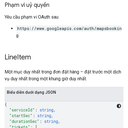
Phạm vi uỷ quyền
Yêu cầu phạm vi OAuth sau:
https://www.googleapis.com/auth/mapsbookin
g
Line
Item
Một mục duy nhất trong đơn đặt hàng – đặt trước một dịch
vụ duy nhất trong một khung giờ duy nhất.
Biểu diễn dưới dạng JSON
{
"serviceId"
: 
string
,
"startSec"
: 
string
,
"durationSec"
: 
string
,
"tickets"
: 
[