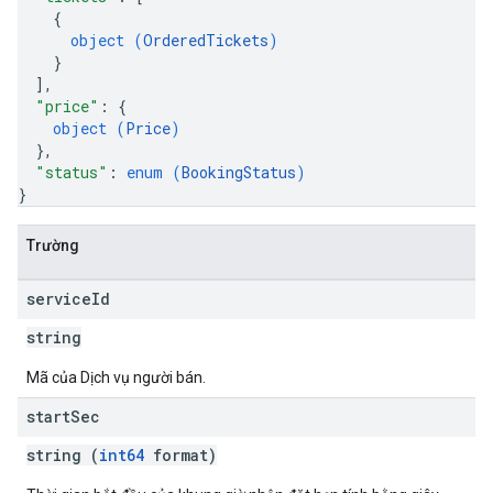
{
object (
OrderedTickets
)
}
]
,
"price"
: 
{
object (
Price
)
}
,
"status"
: 
enum (
BookingStatus
)
}
Trường
service
Id
string
Mã của Dịch vụ người bán.
start
Sec
string (
int64
format)