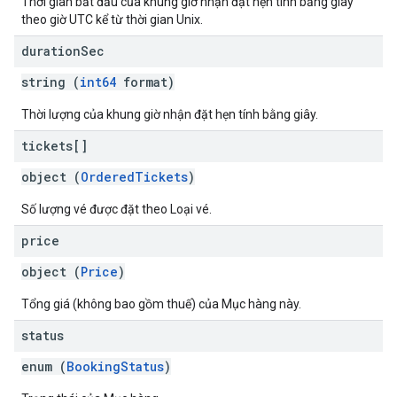
Thời gian bắt đầu của khung giờ nhận đặt hẹn tính bằng giây
theo giờ UTC kể từ thời gian Unix.
duration
Sec
string (
int64
format)
Thời lượng của khung giờ nhận đặt hẹn tính bằng giây.
tickets[]
object (
OrderedTickets
)
Số lượng vé được đặt theo Loại vé.
price
object (
Price
)
Tổng giá (không bao gồm thuế) của Mục hàng này.
status
enum (
BookingStatus
)