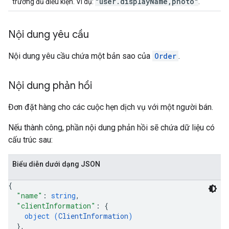
"user.displayName,photo"
trường đủ điều kiện. Ví dụ:
.
Nội dung yêu cầu
Nội dung yêu cầu chứa một bản sao của
Order
.
Nội dung phản hồi
Đơn đặt hàng cho các cuộc hẹn dịch vụ với một người bán.
Nếu thành công, phần nội dung phản hồi sẽ chứa dữ liệu có
cấu trúc sau:
Biểu diễn dưới dạng JSON
{
"name"
: 
string
,
"clientInformation"
: 
{
object (
ClientInformation
)
}
,