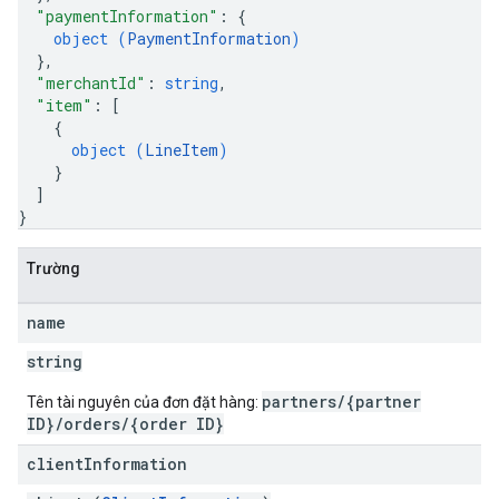
"paymentInformation"
: 
{
object (
PaymentInformation
)
}
,
"merchantId"
: 
string
,
"item"
: 
[
{
object (
LineItem
)
}
]
}
Trường
name
string
partners/{partner
Tên tài nguyên của đơn đặt hàng:
ID}/orders/{order ID}
client
Information