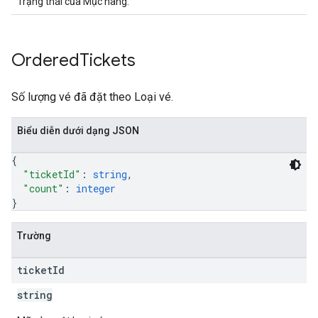
Trạng thái của Mục hàng.
Ordered
Tickets
Số lượng vé đã đặt theo Loại vé.
Biểu diễn dưới dạng JSON
{
"ticketId"
: 
string
,
"count"
: 
integer
}
Trường
ticket
Id
string