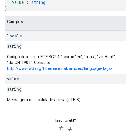
"value"
: 
string
}
Campos
locale
string
Código de idioma IETF BCP 47, como "en", "mas", "zh-Hant",
"de-CH-1901". Consulte
http://www.w3.org/Internacional/articles/language-tags/
.
value
string
Mensagem na localidade acima (UTF-8).
Isso foi útil?