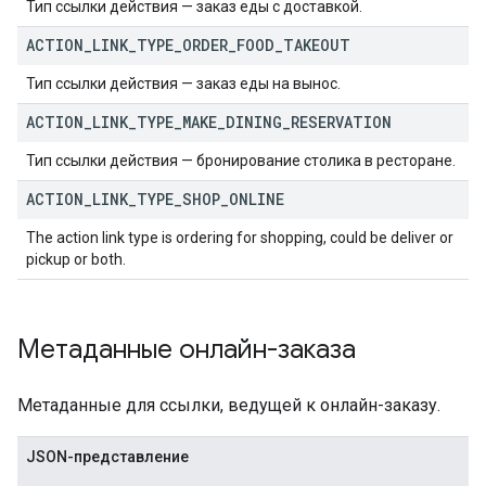
Тип ссылки действия — заказ еды с доставкой.
ACTION
_
LINK
_
TYPE
_
ORDER
_
FOOD
_
TAKEOUT
Тип ссылки действия — заказ еды на вынос.
ACTION
_
LINK
_
TYPE
_
MAKE
_
DINING
_
RESERVATION
Тип ссылки действия — бронирование столика в ресторане.
ACTION
_
LINK
_
TYPE
_
SHOP
_
ONLINE
The action link type is ordering for shopping, could be deliver or
pickup or both.
Метаданные онлайн-заказа
Метаданные для ссылки, ведущей к онлайн-заказу.
JSON-представление