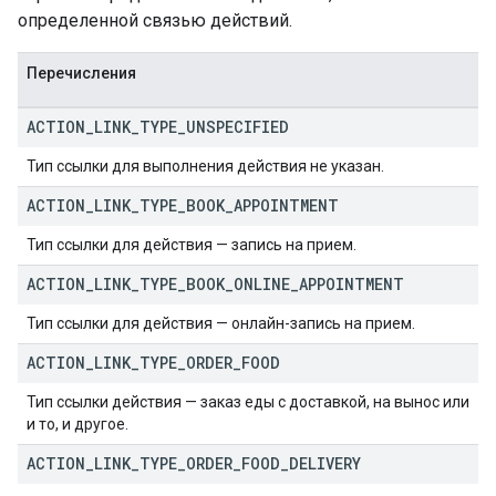
определенной связью действий.
Перечисления
ACTION
_
LINK
_
TYPE
_
UNSPECIFIED
Тип ссылки для выполнения действия не указан.
ACTION
_
LINK
_
TYPE
_
BOOK
_
APPOINTMENT
Тип ссылки для действия — запись на прием.
ACTION
_
LINK
_
TYPE
_
BOOK
_
ONLINE
_
APPOINTMENT
Тип ссылки для действия — онлайн-запись на прием.
ACTION
_
LINK
_
TYPE
_
ORDER
_
FOOD
Тип ссылки действия — заказ еды с доставкой, на вынос или
и то, и другое.
ACTION
_
LINK
_
TYPE
_
ORDER
_
FOOD
_
DELIVERY