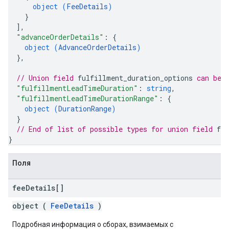
object (
FeeDetails
)
}
]
,
"advanceOrderDetails"
: 
{
object (
AdvanceOrderDetails
)
}
,
// Union field 
fulfillment_duration_options
 can be 
"fulfillmentLeadTimeDuration"
: 
string
,
"fulfillmentLeadTimeDurationRange"
: 
{
object (
DurationRange
)
}
// End of list of possible types for union field 
fu
}
Поля
fee
Details[]
object (
FeeDetails
)
Подробная информация о сборах, взимаемых с