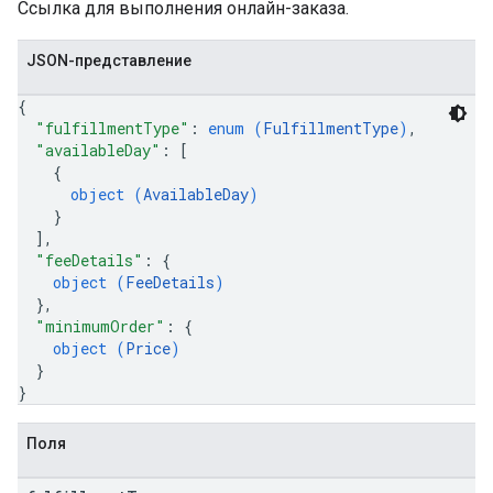
Ссылка для выполнения онлайн-заказа.
JSON-представление
{
"fulfillmentType"
: 
enum (
FulfillmentType
)
,
"availableDay"
: 
[
{
object (
AvailableDay
)
}
]
,
"feeDetails"
: 
{
object (
FeeDetails
)
}
,
"minimumOrder"
: 
{
object (
Price
)
}
}
Поля