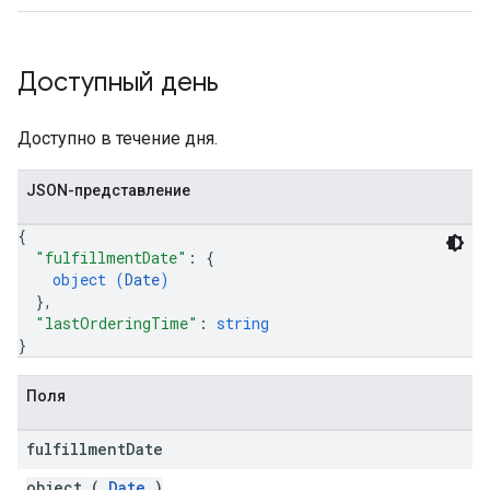
Доступный день
Доступно в течение дня.
JSON-представление
{
"fulfillmentDate"
: 
{
object (
Date
)
}
,
"lastOrderingTime"
: 
string
}
Поля
fulfillment
Date
object (
Date
)