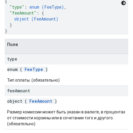
{
"type"
: 
enum (
FeeType
)
,
"feeAmount"
: 
{
object (
FeeAmount
)
}
}
Поля
type
enum (
FeeType
)
Тип оплаты. (обязательно)
fee
Amount
object (
FeeAmount
)
Размер комиссии может быть указан в валюте, в процентах
от стоимости корзины или в сочетании того и другого.
(обязательно)