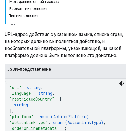
Метаданные онлайн-заказа
Вариант выполнения
Тип выполнения
URL-адрес действия с указанием языка, списка стран,
на которых должно выполняться действие, и
необязательной платформы, указывающей, на какой
платформе должно быть выполнено это действие.
JSON-представление
{
"url"
: 
string
,
"language"
: 
string
,
"restrictedCountry"
: 
[
string
]
,
"platform"
: 
enum (
ActionPlatform
)
,
"actionLinkType"
: 
enum (
ActionLinkType
)
,
"orderOnlineMetadata"
: 
{