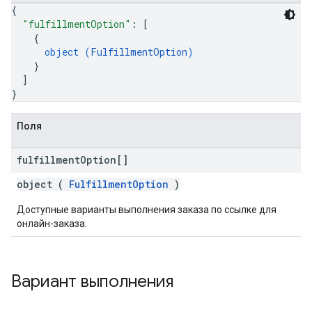
{
"fulfillmentOption"
: 
[
{
object (
FulfillmentOption
)
}
]
}
Поля
fulfillment
Option[]
object (
FulfillmentOption
)
Доступные варианты выполнения заказа по ссылке для
онлайн-заказа.
Вариант выполнения