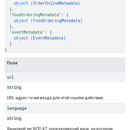
object (
OrderOnlineMetadata
)
}
,
"foodOrderingMetadata"
: 
{
object (
FoodOrderingMetadata
)
}
,
"eventMetadata"
: 
{
object (
EventMetadata
)
}
}
Поля
url
string
URL-адрес точки входа для этой ссылки действия.
language
string
Языковой тег BCP-47, определяющий язык, на котором