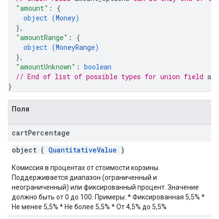
"amount"
: 
{
object (
Money
)
}
,
"amountRange"
: 
{
object (
MoneyRange
)
}
,
"amountUnknown"
: 
boolean
// End of list of possible types for union field 
am
}
Поля
cart
Percentage
object (
QuantitativeValue
)
Комиссия в процентах от стоимости корзины.
Поддерживается диапазон (ограниченный и
неограниченный) или фиксированный процент. Значение
должно быть от 0 до 100. Примеры: * Фиксированная 5,5% *
Не менее 5,5% * Не более 5,5% * От 4,5% до 5,5%