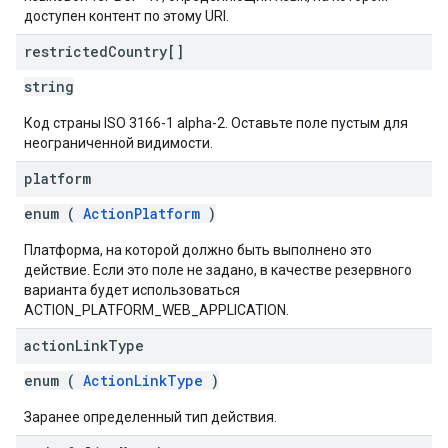
доступен контент по этому URI.
restricted
Country[]
string
Код страны ISO 3166-1 alpha-2. Оставьте поле пустым для
неограниченной видимости.
platform
enum (
ActionPlatform
)
Платформа, на которой должно быть выполнено это
действие. Если это поле не задано, в качестве резервного
варианта будет использоваться
ACTION_PLATFORM_WEB_APPLICATION.
action
Link
Type
enum (
ActionLinkType
)
Заранее определенный тип действия.