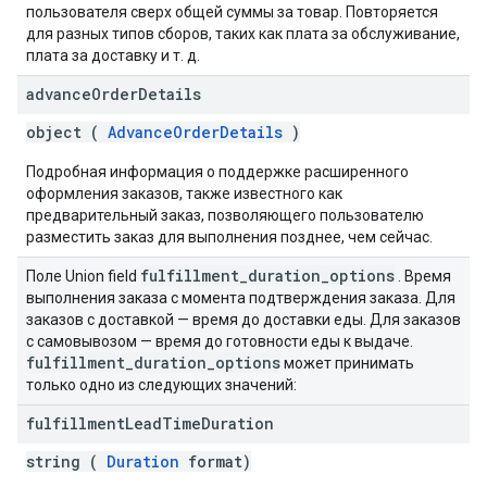
пользователя сверх общей суммы за товар. Повторяется
для разных типов сборов, таких как плата за обслуживание,
плата за доставку и т. д.
advance
Order
Details
object (
AdvanceOrderDetails
)
Подробная информация о поддержке расширенного
оформления заказов, также известного как
предварительный заказ, позволяющего пользователю
разместить заказ для выполнения позднее, чем сейчас.
fulfillment
_
duration
_
options
Поле Union field
. Время
выполнения заказа с момента подтверждения заказа. Для
заказов с доставкой — время до доставки еды. Для заказов
с самовывозом — время до готовности еды к выдаче.
fulfillment
_
duration
_
options
может принимать
только одно из следующих значений:
fulfillment
Lead
Time
Duration
string (
Duration
format)