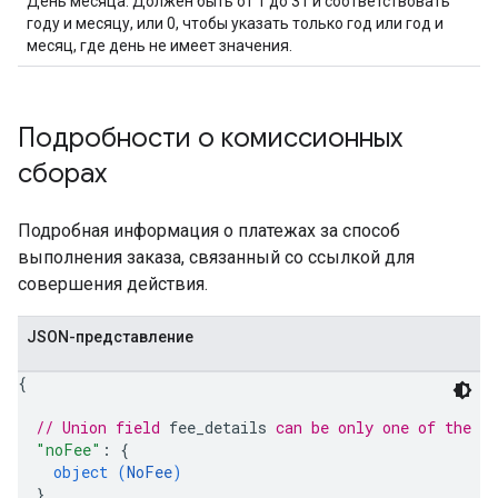
День месяца. Должен быть от 1 до 31 и соответствовать
году и месяцу, или 0, чтобы указать только год или год и
месяц, где день не имеет значения.
Подробности о комиссионных
сборах
Подробная информация о платежах за способ
выполнения заказа, связанный со ссылкой для
совершения действия.
JSON-представление
{
// Union field 
fee_details
 can be only one of the f
"noFee"
: 
{
object (
NoFee
)
}
,