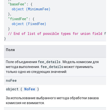
"baseFee"
: 
{
object (
MinimumFee
)
}
,
"fixedFee"
: 
{
object (
FixedFee
)
}
// End of list of possible types for union field 
fee
}
Поля
fee
_
details
Поле объединения
. Модель комиссии для
fee
_
details
метода выполнения.
может принимать
только одно из следующих значений:
no
Fee
object (
NoFee
)
За использование выбранного метода обработки заказа
комиссия не взимается.