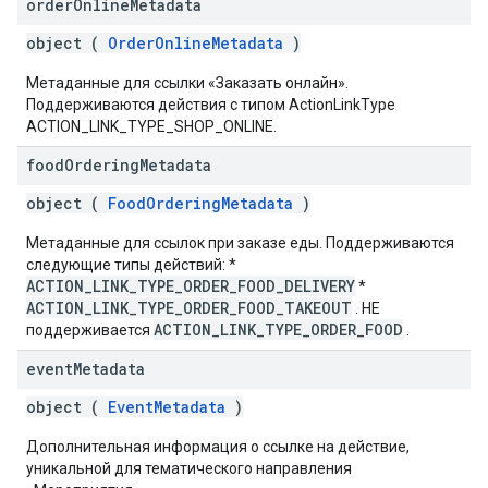
order
Online
Metadata
object (
OrderOnlineMetadata
)
Метаданные для ссылки «Заказать онлайн».
Поддерживаются действия с типом ActionLinkType
ACTION_LINK_TYPE_SHOP_ONLINE.
food
Ordering
Metadata
object (
FoodOrderingMetadata
)
Метаданные для ссылок при заказе еды. Поддерживаются
следующие типы действий: *
ACTION_LINK_TYPE_ORDER_FOOD_DELIVERY
*
ACTION_LINK_TYPE_ORDER_FOOD_TAKEOUT
. НЕ
ACTION_LINK_TYPE_ORDER_FOOD
поддерживается
.
event
Metadata
object (
EventMetadata
)
Дополнительная информация о ссылке на действие,
уникальной для тематического направления