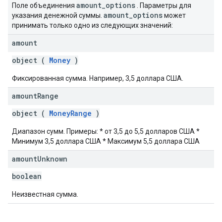
amount
_
options
Поле объединения
. Параметры для
amount
_
options
указания денежной суммы.
может
принимать только одно из следующих значений:
amount
object (
Money
)
Фиксированная сумма. Например, 3,5 доллара США.
amount
Range
object (
MoneyRange
)
Диапазон сумм. Примеры: * от 3,5 до 5,5 долларов США *
Минимум 3,5 доллара США * Максимум 5,5 доллара США
amount
Unknown
boolean
Неизвестная сумма.