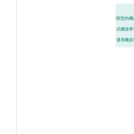
測試自己的理解程度
學習目標：
瞭解不同類型的機
瞭解監督式機器學
瞭解如何運用機器