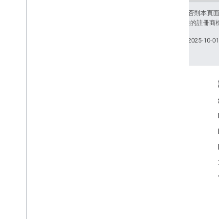
除非另有註明，否則本頁
和/或其關聯企業的註冊商
上次更新時間：2025-10-0
互動交流
Google Developer Program
Google Developer Groups
Google Developer Experts
Accelerators
Google Cloud & NVIDIA