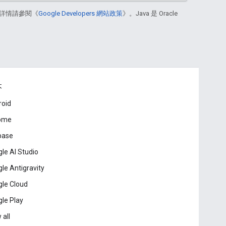
詳情請參閱《
Google Developers 網站政策
》。Java 是 Oracle
本
roid
ome
base
le AI Studio
le Antigravity
le Cloud
le Play
 all