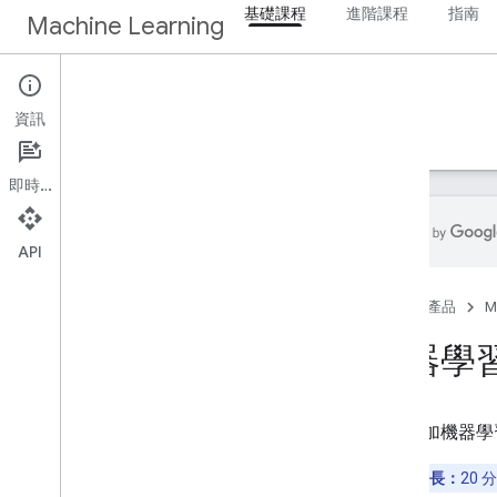
基礎課程
進階課程
指南
Machine Learning
基礎課程
資訊
首頁
機器學習簡介
即時通訊
API
總覽
首頁
產品
M
機器學習簡介
機器學
機器學習
什麼是機器學習？
監督式學習
歡迎參加機器學
結語
預估課程時長：
20 