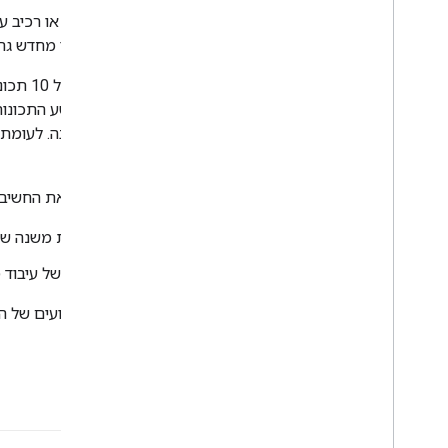
טכניקה להערכת החשיבות של
תכונה
או רכיב על
האלה. אם הביצועים של המודל שאומן מחדש גרוע
לדוגמה, נניח שאימנתם
מודל סיווג
על 10 תכונות והשגתם
כנראה שהתכונה שהוסרה הייתה חשובה. לעומת ז
במיוחד.
הסרת תכונות יכולה לעזור גם לקבוע את החשיבו
רכיבים גדולים יותר, כמו מערכת משנה שלמה של מ
תהליכים או טכניקות, כמו שלב של עיבוד 
בשני המקרים, תוכלו לראות איך הביצועים של 