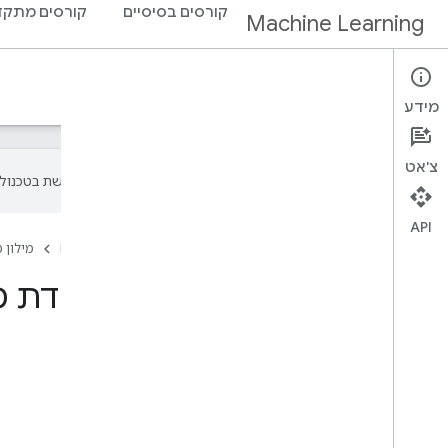
קורסים בסיסיים
קורסים מתקד
Machine Learning
מילון מונחים
מידע
צ'אט
‫Google משתמשת בטכנולוגיית AI כדי לתרגם תוכן לשפה המועדפת עליך. בתרגומים כאלו עשויות להיות שגיאות.
API
דף הבית
מוצרים
Machine Learning
מילון 
מילון מונחים ללמידת 
בדף הזה
A
B
C
D