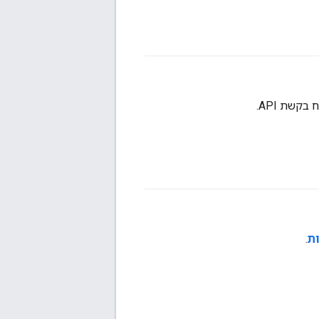
בקשת API.
ות
.