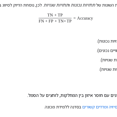
 השונות של
תחזיות נכונות
ו
תחזיות שגויות
. לכן, נוסחת הדיוק לסיווג ב
Accuracy
=
TP
+
TN
TP
+
TN
+
FP
+
FN
ות נכונות).
יים נכונים).
 שגויות).
ת שגויות).
ים עם חוסר איזון בין המחלקות
,
לוחצים על הסמל
.
רסיזיה ומדדים קשורים
בסדנה ללמידת מכונה.