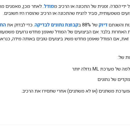
 ידי
הסרה
זמנית של התכונה או הרכיב מ
מודל
. לאחר מכן, מאמנים מח
ים משמעותית, סביר להניח שהתכונה או הרכיב שהוסרו היו חשובים.
דיוק
של 88% ב
קבוצת נתונים לבדיקה
. כדי לבדוק את
החש
את, אם המודל שאומן מחדש משיג ביצועים טובים באותה מידה, כנראה
ת של:
ערכת ML גדולה יותר
מקדים של נתונים
המערכת משתנים (או לא משתנים) אחרי שתסירו את הרכיב.