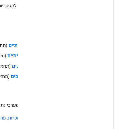
סיווג בינארי
מספק שמות ספציפיים לקטגוריות
where:
TP הוא מספר
החיוביים האמיתיים
(תחזי
‫TN הוא מספר
השליליים האמיתיים
(חיזו
‫FP הוא מספר
החיוביים הכוזבים
(תחזיות
‫FN הוא מספר
השליליים הכוזבים
(תחזיו
השוו בין דיוק לבין
דיוק
ו
החזרה
.
כדי לקבל פרטים על דיוק ועל מערכי נתונ
מידע נוסף זמין במאמר
סיווג: דיוק, היזכרות, פ