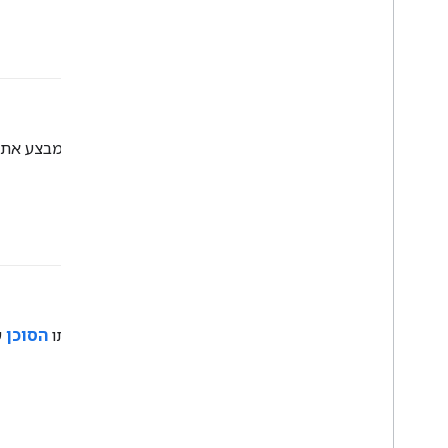
לפעול
#agent
שלב ב
לולאה של סוכן
שבו הסוכן מבצע את
פעולה
#agent
ב
למידת חיזוק
, המנגנון שבאמצעותו
הסוכן
ע