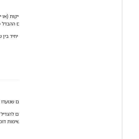
A
/
B Testing
דרך סטטיסטית להשוואה בין שתי טכניקות (או י
מניבה ביצועים טובים יותר, אלא גם אם ההבדל
בדרך כלל, בבדיקות A/B משווים
מדד
יחיד בין 
להשוות בין מספר סופי של מדדים.
צ'יפ של פעולה מהירה
#GoogleCloud
קטגוריה של רכיבי חומרה מיוחדים שנועד
שבבי האצה (או בקיצור
מאיצים
) יכולים להגדי
אידיאליים לאימון רשתות עצביות ולמשימות דו
דוגמאות לשבבי האצה: