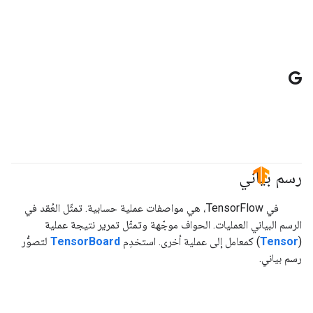
G
رسم بياني
#TensorFlow
في TensorFlow، هي مواصفات عملية حسابية. تمثّل العُقد في
الرسم البياني العمليات. الحواف موجّهة وتمثّل تمرير نتيجة عملية
(
Tensor
) كمعامل إلى عملية أخرى. استخدِم
TensorBoard
لتصوُّر
رسم بياني.