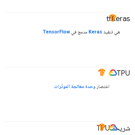
tf
.
keras
#TensorFlow
هي تنفيذ
Keras
مدمج في
TensorFlow
.
TPU
#TensorFlow
#GoogleCloud
اختصار
وحدة معالجة الموتّرات
شريحة TPU
#TensorFlow
#GoogleCloud