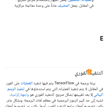
في المقابل، يعمل
المضيف
عادةً على وحدة معالجة مركزية.
E
التنفيذ الفوري
#TensorFlow
بيئة برمجة في TensorFlow يتم فيها تنفيذ
العمليات
على الفور.
في المقابل، لا يتم تنفيذ العمليات التي يتم استدعاؤها في
تنفيذ الرسم
البياني
إلا بعد تقييمها بشكل صريح. التنفيذ الفوري هو
واجهة إلزامية
،
تشبه إلى حد كبير الرموز البرمجية في معظم لغات البرمجة. وبشكل عام،
يكون تصحيح أخطاء برامج التنفيذ الفوري أسهل بكثير من تصحيح أخطاء