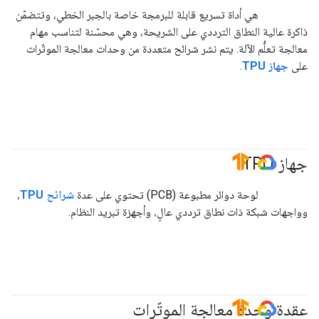
هي أداة تسريع قابلة للبرمجة خاصة بالجبر الخطي، وتتضمّن
ذاكرة عالية النطاق الترددي على الشريحة، وهي محسّنة لتناسب مهام
معالجة تعلُّم الآلة. يتم نشر شرائح متعددة من وحدات معالجة الموتّرات
على
جهاز TPU
.
جهاز TPU
#TensorFlow
#GoogleCloud
لوحة دوائر مطبوعة (PCB) تحتوي على عدة
شرائح TPU
،
وواجهات شبكة ذات نطاق ترددي عالٍ، وأجهزة تبريد النظام.
عقدة وحدة معالجة الموتّرات
#TensorFlow
#GoogleCloud