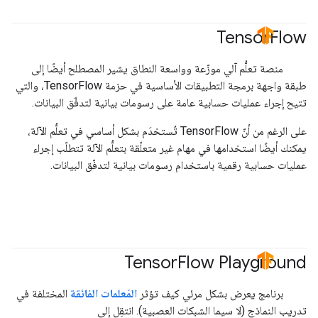
Tensor
Flow
#TensorFlow
منصة تعلُّم آلي موزّعة وواسعة النطاق يشير المصطلح أيضًا إلى
طبقة واجهة برمجة التطبيقات الأساسية في حزمة TensorFlow، والتي
تتيح إجراء عمليات حسابية عامة على رسومات بيانية لتدفّق البيانات.
على الرغم من أنّ TensorFlow تُستخدَم بشكل أساسي في تعلُّم الآلة،
يمكنك أيضًا استخدامها في مهام غير متعلّقة بتعلُّم الآلة تتطلّب إجراء
عمليات حسابية رقمية باستخدام رسومات بيانية لتدفّق البيانات.
Tensor
Flow Playground
#TensorFlow
برنامج يعرض بشكل مرئي كيف تؤثر
المَعلمات الفائقة
المختلفة في
تدريب النماذج (لا سيما الشبكات العصبية). انتقِل إلى