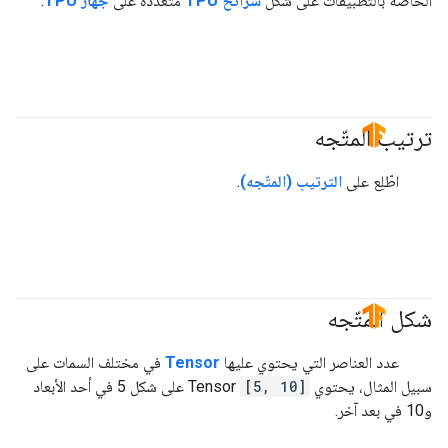
الخاصة بالتطبيقات على شكل
شرائح TPU
متعددة على
جهاز TPU
.
ترتيب المتّجه
#TensorFlow
اطّلِع على
الترتيب (المتّجه)
.
شكل المتّجه
#TensorFlow
عدد العناصر التي يحتوي عليها
Tensor
في مختلف السمات على
سبيل المثال، يحتوي
[5, 10]
Tensor على شكل 5 في أحد الأبعاد
و10 في بعد آخر.