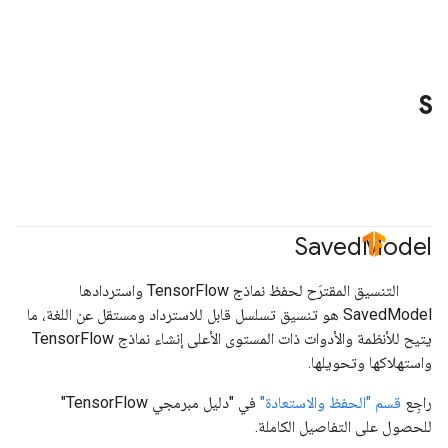
S
Saved
Model
#TensorFlow
التنسيق المقترَح لحفظ نماذج TensorFlow واستردادها
‫SavedModel هو تنسيق تسلسل قابل للاسترداد ومستقل عن اللغة، ما
يتيح للأنظمة والأدوات ذات المستوى الأعلى إنشاء نماذج TensorFlow
واستهلاكها وتحويلها.
راجِع
قسم "الحفظ والاستعادة"
في "دليل مبرمجي TensorFlow"
للحصول على التفاصيل الكاملة.