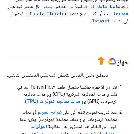
tf.data.Dataset
تسلسلاً من العناصر، يحتوي كل عنصر فيه على
Tensor
واحد أو أكثر. يتيح عنصر
tf.data.Iterator
الوصول
إلى عناصر
Dataset
.
جهاز
#TensorFlow
#GoogleCloud
مصطلح مثقل بالمعاني يتضمّن التعريفَين المحتملَين التاليَين:
فئة من الأجهزة يمكنها تشغيل جلسة TensorFlow، بما في
ذلك وحدات المعالجة المركزية (CPU) ووحدات معالجة
الرسومات (GPU) و
وحدات معالجة الموتّرات (TPU)
.
عند تدريب نموذج تعلُّم آلي على
شرائح تسريع
(وحدات
معالجة الرسومات أو وحدات معالجة الموتّرات)، يكون هذا
الجزء من النظام هو المسؤول عن معالجة
الموتّرات
و
عمليات التضمين
. يعمل الجهاز باستخدام شرائح تسريع.