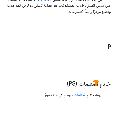
على سبيل المثال، ضرب المصفوفات هو عملية تتلقّى موترَين كمدخلات
وتنتج موترًا واحدًا كمخرجات.
P
خادم المَعلمات (PS)
#TensorFlow
مهمة تتتبّع
مَعلمات
نموذج في بيئة موزّعة.