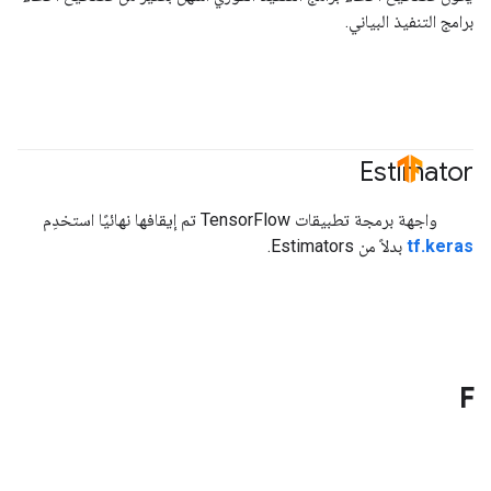
برامج التنفيذ البياني.
Estimator
#TensorFlow
واجهة برمجة تطبيقات TensorFlow تم إيقافها نهائيًا استخدِم
tf.keras
بدلاً من Estimators.
F