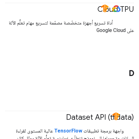
Cloud TPU
#TensorFlow
#GoogleCloud
أداة تسريع أجهزة متخصّصة مصمّمة لتسريع مهام تعلُّم الآلة
على Google Cloud
D
Dataset API (tf
.
data)
#TensorFlow
واجهة برمجة تطبيقات
TensorFlow
عالية المستوى لقراءة
البيانات وتحويلها إلى نموذج تتطلّبه خوارزمية تعلُّم الآلة يمثّل كائن