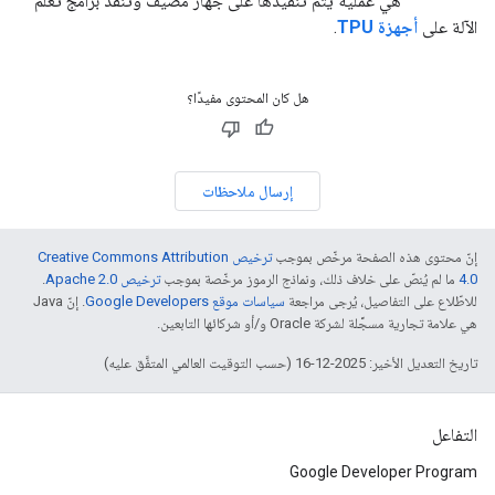
هي عملية يتم تنفيذها على جهاز مضيف وتنفّذ برامج تعلُّم
الآلة على
أجهزة TPU
.
هل كان المحتوى مفيدًا؟
إرسال ملاحظات
إنّ محتوى هذه الصفحة مرخّص بموجب
ترخيص Creative Commons Attribution
4.0‏
ما لم يُنصّ على خلاف ذلك، ونماذج الرموز مرخّصة بموجب
ترخيص Apache 2.0‏
.
للاطّلاع على التفاصيل، يُرجى مراجعة
سياسات موقع Google Developers‏
. إنّ Java
هي علامة تجارية مسجَّلة لشركة Oracle و/أو شركائها التابعين.
تاريخ التعديل الأخير: 2025-12-16 (حسب التوقيت العالمي المتفَّق عليه)
التفاعل
Google Developer Program