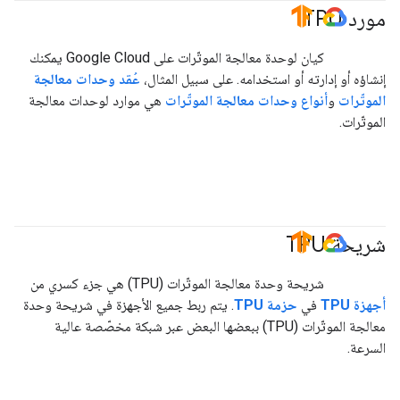
مورد TPU
#TensorFlow
#GoogleCloud
كيان لوحدة معالجة الموتّرات على Google Cloud يمكنك
إنشاؤه أو إدارته أو استخدامه. على سبيل المثال،
عُقد وحدات معالجة
الموتّرات
و
أنواع وحدات معالجة الموتّرات
هي موارد لوحدات معالجة
الموتّرات.
شريحة TPU
#TensorFlow
#GoogleCloud
شريحة وحدة معالجة الموتّرات (TPU) هي جزء كسري من
أجهزة TPU
في
حزمة TPU
. يتم ربط جميع الأجهزة في شريحة وحدة
معالجة الموتّرات (TPU) ببعضها البعض عبر شبكة مخصّصة عالية
السرعة.