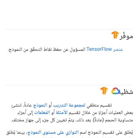
موفّر
#TensorFlow
عنصر TensorFlow
المسؤول عن حفظ نقاط التحقّق من النموذج.
شظية
#TensorFlow
#GoogleCloud
تقسيم منطقي
لمجموعة التدريب
أو
النموذج
عادةً، تنشئ
بعض العمليات أجزاءً من خلال تقسيم
الأمثلة
أو
المَعلمات
إلى أجزاء
متساوية الحجم (عادةً). بعد ذلك، يتمّ تعيين كل جزء إلى جهاز مختلف.
يُطلق على تقسيم النموذج اسم
التوازي على مستوى النموذج
، بينما يُطلق