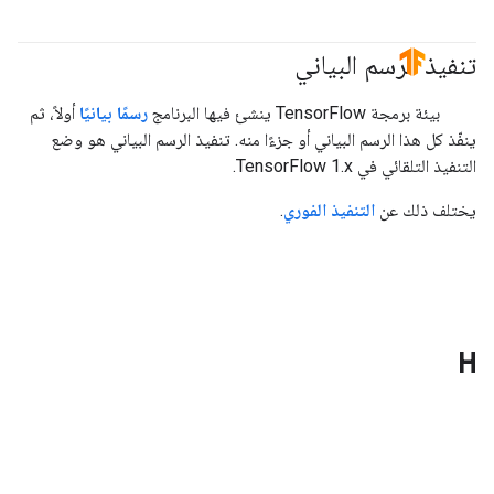
تنفيذ الرسم البياني
#TensorFlow
بيئة برمجة TensorFlow ينشئ فيها البرنامج
رسمًا بيانيًا
أولاً، ثم
ينفّذ كل هذا الرسم البياني أو جزءًا منه. تنفيذ الرسم البياني هو وضع
التنفيذ التلقائي في TensorFlow 1.x.
يختلف ذلك عن
التنفيذ الفوري
.
H