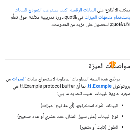
يمكنك الاطّلاع على
البيانات الرقمية: كيف يستوعب النموذج البيانات
باستخدام متجهات الميزات
في &quot;دورة تدريبية مكثّفة حول تعلُّم
الآلة&quot; للحصول على مزيد من المعلومات.
مواصفات الميزة
#TensorFlow
توضّح هذه السمة المعلومات المطلوبة لاستخراج بيانات
الميزات
من
بروتوكول
tf.Example
. بما أنّ tf.Example protocol buffer هي
مجرد حاوية للبيانات، عليك تحديد ما يلي:
البيانات المُراد استخراجها (أي مفاتيح الميزات)
نوع البيانات (على سبيل المثال، عدد عشري أو عدد صحيح)
الطول (ثابت أو متغير)