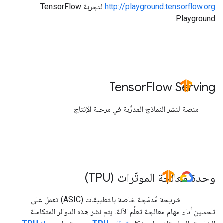
http://playground.tensorflow.org
لتجربة TensorFlow
Playground.
‫Tensor
Flow Serving
#TensorFlow
منصة لنشر النماذج المدرَّبة في مرحلة الإنتاج
وحدة معالجة الموتّرات (TPU)
#TensorFlow
#GoogleCloud
شريحة مُدمَجة خاصة بالتطبيقات (ASIC) تعمل على
تحسين أداء مهام معالجة تعلُّم الآلة. يتم نشر هذه الدوائر المتكاملة