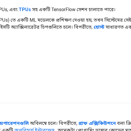
GPUs, এবং
TPUs
সহ একটি TensorFlow সেশন চালাতে পারে।
PUs) তে একটি ML মডেলকে প্রশিক্ষণ দেওয়া হয়, তখন সিস্টেমের 
াইসটি অ্যাক্সিলারেটর চিপগুলিতে চলে। বিপরীতে,
হোস্ট
সাধারণত এক
অপারেশনগুলি
অবিলম্বে চলে। বিপরীতে,
গ্রাফ এক্সিকিউশনে
বলা ক্র
হল একটি
অপরিহার্য ইন্টারফেস
, অনেকটা প্রোগ্রামিং ভাষার কোডের মত। 