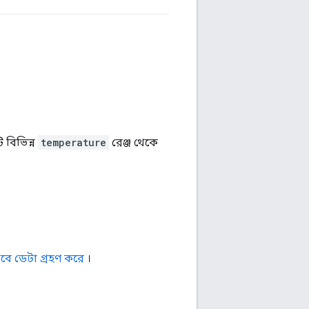
#মৌলিক
#টেনসরফ্লো
 বিভিন্ন
temperature
রেঞ্জ থেকে
াবে ডেটা গ্রহণ করে
।