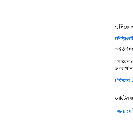
বৈশিষ্ট্য প্রকৌশল
একটি প্রক্রিয়া যা নিম্নলিখিত পদক্ষেপগুলিকে অন্
মডেল প্রশিক্ষণের জন্য কোন
বৈশিষ্ট্যগু
ডেটাসেট থেকে কাঁচা ডেটাকে সেই বৈশিষ্ট্
উদাহরণস্বরূপ, আপনি নির্ধারণ করতে পারেন 
কী শিখতে পারে তা অপ্টিমাইজ করতে আপন
ফিচার ইঞ্জিনিয়ারিংকে কখনও কখনও
ফিচার এ
Tensor
Flow সম্পর্কে অতিরিক্ত নোটের 
সংখ্যাসূচক ডেটা দেখুন: আরও তথ্যের জন্য মেশ