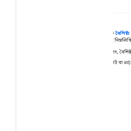
বৈশিষ্ট্য বৈশিষ্ট্য
tf.Example
প্রোটোকল বাফার থেকে
বৈশিষ্ট্য
জন্য একটি ধারক, আপনাকে অবশ্যই নিম্নলিখিতগ
নিষ্কাশন করার জন্য ডেটা (অর্থাৎ, বৈশিষ্
ডেটা টাইপ (উদাহরণস্বরূপ, ফ্লোট বা int)
দৈর্ঘ্য (স্থির বা পরিবর্তনশীল)
জি