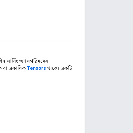
#টেনসরফ্লো
িন লার্নিং অ্যালগরিদমের
 এক বা একাধিক
Tensors
থাকে। একটি
#টেনসরফ্লো
#GoogleCloud