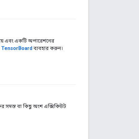
#টেনসরফ্লো
িত হয় এবং একটি অপারেশনের
ে
TensorBoard
ব্যবহার করুন।
#টেনসরফ্লো
র সমস্ত বা কিছু অংশ এক্সিকিউট