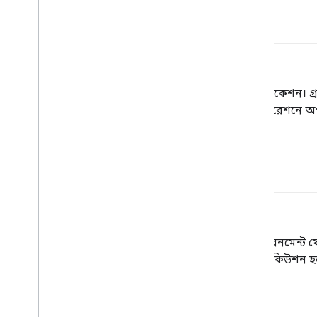
গ্রাফ
টেনসরফ্লোতে, একটি গণনা স্পেসিফিকেশন। গ্রা
ফলাফল (একটি
টেনসর
) অন্য অপারেশনে অপা
গ্রাফ এক্সিকিউশন
একটি টেনসরফ্লো প্রোগ্রামিং এনভায়রনমেন্ট য
করে। TensorFlow 1.x-এ গ্রাফ এক্সিকিউশন 
উদগ্রীব মৃত্যুদন্ড
সঙ্গে বৈসাদৃশ্য.