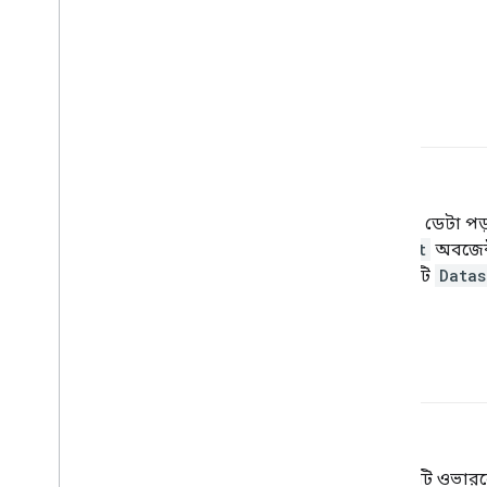
ডি
ডেটাসেট API (tf
.
data)
একটি উচ্চ-স্তরের
TensorFlow
API ডেটা পড়
প্রয়োজন। একটি
tf.data.Dataset
অবজেক্ট
tf.data.Iterator
অবজেক্ট একটি
Datas
ডিভাইস
নিম্নলিখিত দুটি সম্ভাব্য সংজ্ঞা সহ একটি ওভার