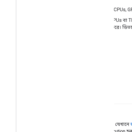
হার্ডওয়্যারের একটি বিভাগ যা CPUs, 
যখন
অ্যাক্সিলারেটর চিপস
(GPUs বা T
এম্বেডিংগুলিকে
ম্যানিপুলেট করে। ডিভ
ই
উদগ্রীব মৃত্যুদন্ড
একটি টেনসরফ্লো প্রোগ্রামিং পরিবেশ যেখানে
না হওয়া পর্যন্ত চলবে না। Aager execution 