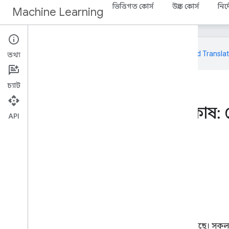
ভিত্তিগত কোর্স
উন্নত কোর্স
নির্
Machine Learning
এই পৃষ্ঠাটি
Cloud Translat
তথ্য
চ্যাট
হোম
প্রোডাক্ট
Machine Learning
মেশিন লার্নিং শব্দকোষ: ট
API
এই পৃষ্ঠায় যা যা আছে
গ
ডি
ই
চ
জি
এই পৃষ্ঠায় TensorFlow শব্দকোষ রয়েছে। সক