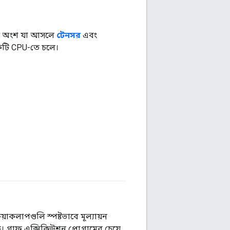
সেই অংশ যা আসলে
টেনসর
এবং
টি CPU-তে চলে।
#টেনসরফ্লো
িয়াকলাপগুলি স্পষ্টভাবে মূল্যায়ন
গ্রাফ এক্সিকিউশন প্রোগ্রামের চেয়ে