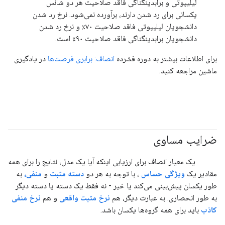
لیلیپوتی و برابدینگناگی فاقد صلاحیت هر دو شانس
یکسانی برای رد شدن دارند، برآورده نمی‌شود. نرخ رد شدن
دانشجویان لیلیپوتی فاقد صلاحیت ۷۰٪ و نرخ رد شدن
دانشجویان برابدینگناگی فاقد صلاحیت ۹۰٪ است.
برای اطلاعات بیشتر به دوره فشرده
انصاف: برابری فرصت‌ها
در یادگیری
ماشین مراجعه کنید.
ضرایب مساوی
#متریک
#مسئولیت_پذیر
یک معیار انصاف برای ارزیابی اینکه آیا یک مدل، نتایج را برای همه
مقادیر یک
ویژگی حساس
، با توجه به هر دو
دسته مثبت
و
منفی،
به
طور یکسان پیش‌بینی می‌کند یا خیر - نه فقط یک دسته یا دسته دیگر
به طور انحصاری. به عبارت دیگر، هم
نرخ مثبت واقعی
و هم
نرخ منفی
کاذب
باید برای همه گروه‌ها یکسان باشد.