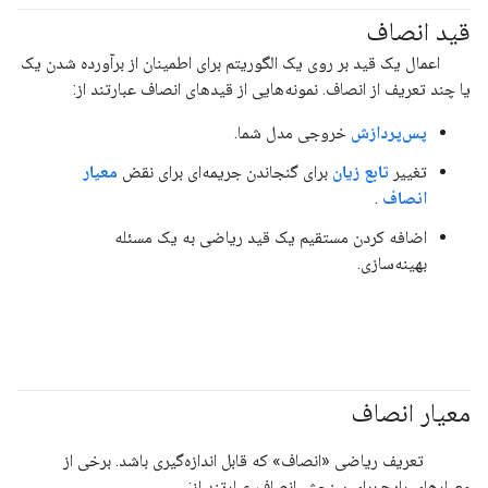
قید انصاف
#مسئولیت_پذیر
اعمال یک قید بر روی یک الگوریتم برای اطمینان از برآورده شدن یک
یا چند تعریف از انصاف. نمونه‌هایی از قیدهای انصاف عبارتند از:
پس‌پردازش
خروجی مدل شما.
تغییر
تابع زیان
برای گنجاندن جریمه‌ای برای نقض
معیار
انصاف
.
اضافه کردن مستقیم یک قید ریاضی به یک مسئله
بهینه‌سازی.
معیار انصاف
#متریک
#مسئولیت_پذیر
تعریف ریاضی «انصاف» که قابل اندازه‌گیری باشد. برخی از
معیارهای رایج برای سنجش انصاف عبارتند از: