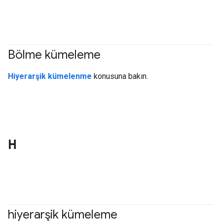
Bölme kümeleme
#clustering
Hiyerarşik kümelenme
konusuna bakın.
H
hiyerarşik kümeleme
#clustering