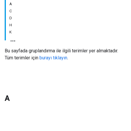
A
C
D
H
K
Bu sayfada gruplandırma ile ilgili terimler yer almaktadır.
Tüm terimler için
burayı tıklayın
.
A