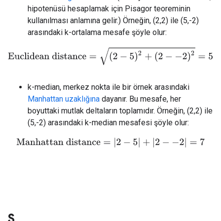
hipotenüsü hesaplamak için Pisagor teoreminin
kullanılması anlamına gelir.) Örneğin, (2,2) ile (5,-2)
arasındaki k-ortalama mesafe şöyle olur:
Euclidean distance
=
(
2
−
5
)
2
+
(
2
−
−
2
)
2
=
5
k-median, merkez nokta ile bir örnek arasındaki
Manhattan uzaklığına
dayanır. Bu mesafe, her
boyuttaki mutlak deltaların toplamıdır. Örneğin, (2,2) ile
(5,-2) arasındaki k-median mesafesi şöyle olur:
Manhattan distance
=
|
2
−
5
|
+
|
2
−
−
2
|
=
7
S