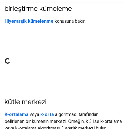
birleştirme kümeleme
#clustering
Hiyerarşik kümelenme
konusuna bakın.
C
kütle merkezi
#clustering
K-ortalama
veya
k-orta
algoritması tarafından
belirlenen bir kümenin merkezi. Örneğin, k 3 ise k-ortalama
veya k-ortalama algoritması 3 ağırlık merkezi bulur.