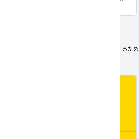
す。
データ
これらのモジュールでは、ML データを操作するた
します。