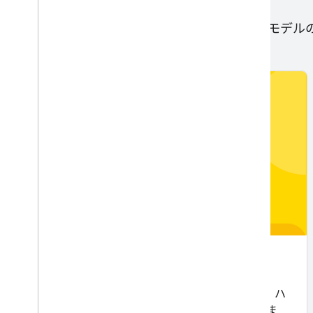
これらのモジュールでは、回帰モデルと分類モデル
線形回帰
線形回帰の概要。線形モデル、損失、勾配降下、ハ
イパーパラメータ チューニングについて説明しま