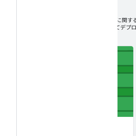
実世界の ML
これらのモジュールでは、本番環境への移行に関する
リングなど、現実世界で ML モデルを構築してデ
Production ML Systems