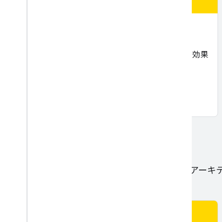
数値データの操作
数値データを分析して変換し、ML モデルをより効果
的にトレーニングする方法について学びます。
高度な ML モデル
これらのモジュールでは、高度な ML モデル アー