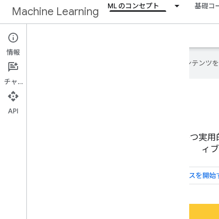
ML のコンセプト
基礎コ
Machine Learning
ホーム
クラッシュ コース
情報
Google は AI 技術を使用して、コン
チャット
API
機械学習を簡潔かつ実用的
ィブ
クラッシュ コースを開始