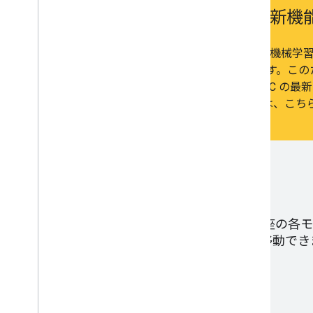
ML 集中講座の新機
2018 年以降、世界中の何百万人ものユーザーが、機械学
る方法について、機械学習集中講座で学んでいます。このた
し、インタラクティブな学習に重点を置いた MLCC の最
た。新しく改良された MLCC について詳しくは、こ
機械学習集中講座の各モ
トピックに直接移動でき
ML モデル