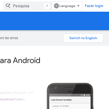
/
Fazer login
m ter erros.
para Android