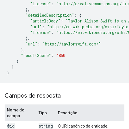
"license"
:
"http://creativecommons.org/lic
},
"detailedDescription"
:
{
"articleBody"
:
"Taylor Alison Swift is an 
"url"
:
"http://en.wikipedia.org/wiki/Taylo
"license"
:
"https://en.wikipedia.org/wiki/
},
"url"
:
"http://taylorswift.com/"
},
"resultScore"
:
4850
}
]
}
Campos de resposta
Nome do
Tipo
Descrição
campo
@id
string
O URI canônico da entidade.