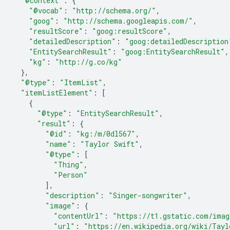
"@context"
:
{
"@vocab"
:
"http://schema.org/"
,
"goog"
:
"http://schema.googleapis.com/"
,
"resultScore"
:
"goog:resultScore"
,
"detailedDescription"
:
"goog:detailedDescription
"EntitySearchResult"
:
"goog:EntitySearchResult"
,
"kg"
:
"http://g.co/kg"
},
"@type"
:
"ItemList"
,
"itemListElement"
:
[
{
"@type"
:
"EntitySearchResult"
,
"result"
:
{
"@id"
:
"kg:/m/0dl567"
,
"name"
:
"Taylor Swift"
,
"@type"
:
[
"Thing"
,
"Person"
],
"description"
:
"Singer-songwriter"
,
"image"
:
{
"contentUrl"
:
"https://t1.gstatic.com/ima
"url"
:
"https://en.wikipedia.org/wiki/Tayl