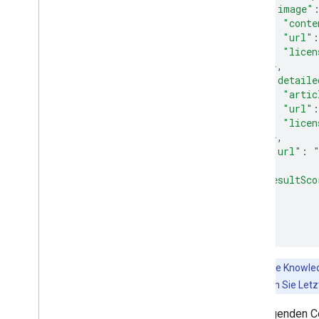
"image"
"conte
"url"
:
"licen
},
"detaile
"artic
"url"
:
"licen
},
"url"
:
},
"resultSco
}
]
}
Hinweis
:Die Knowle
Entitäten. Wenn Sie Le
Die folgenden C