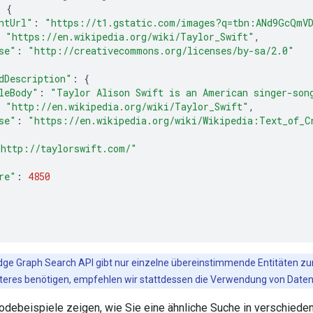
:
{
ntUrl"
:
"https://t1.gstatic.com/images?q=tbn:ANd9GcQmV
"https://en.wikipedia.org/wiki/Taylor_Swift"
,
se"
:
"http://creativecommons.org/licenses/by-sa/2.0"
dDescription"
:
{
leBody"
:
"Taylor Alison Swift is an American singer-son
"http://en.wikipedia.org/wiki/Taylor_Swift"
,
se"
:
"https://en.wikipedia.org/wiki/Wikipedia:Text_of_C
"http://taylorswift.com/"
re"
:
4850
dge Graph Search API gibt nur einzelne übereinstimmende Entitäten z
tzteres benötigen, empfehlen wir stattdessen die Verwendung von Dat
odebeispiele zeigen, wie Sie eine ähnliche Suche in verschiede