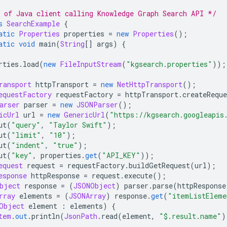
 of Java client calling Knowledge Graph Search API */
s
SearchExample
{
atic
Properties
 properties 
=
new
Properties
();
atic
void
 main
(
String
[]
 args
)
{
rties
.
load
(
new
FileInputStream
(
"kgsearch.properties"
));
ransport
 httpTransport 
=
new
NetHttpTransport
();
equestFactory
 requestFactory 
=
 httpTransport
.
createRequ
arser
 parser 
=
new
JSONParser
();
icUrl
 url 
=
new
GenericUrl
(
"https://kgsearch.googleapis
ut
(
"query"
,
"Taylor Swift"
);
ut
(
"limit"
,
"10"
);
ut
(
"indent"
,
"true"
);
ut
(
"key"
,
 properties
.
get
(
"API_KEY"
));
equest
 request 
=
 requestFactory
.
buildGetRequest
(
url
);
esponse
 httpResponse 
=
 request
.
execute
();
bject
 response 
=
(
JSONObject
)
 parser
.
parse
(
httpResponse
rray
 elements 
=
(
JSONArray
)
 response
.
get
(
"itemListEleme
Object
 element 
:
 elements
)
{
tem
.
out
.
println
(
JsonPath
.
read
(
element
,
"$.result.name"
)