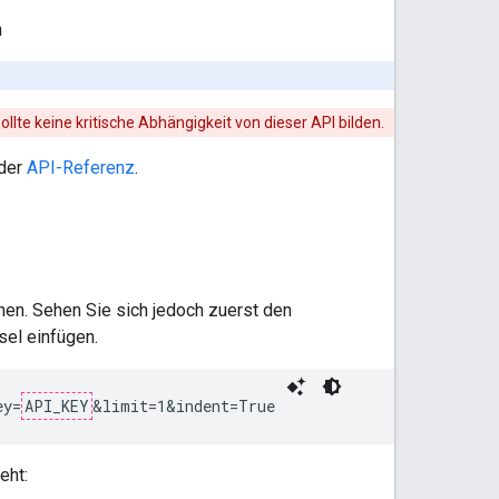
n
ollte keine kritische Abhängigkeit von dieser API bilden.
 der
API-Referenz
.
nen. Sehen Sie sich jedoch zuerst den
el einfügen.
ey=
API_KEY
&limit=1&indent=True
eht: