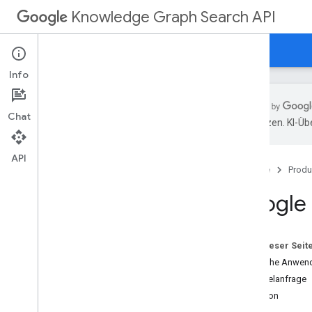
Knowledge Graph Search API
Leitfäden
Referenz
Info
Chat
übersetzen. KI-Üb
Erste Schritte
Einführung
API
Startseite
Produ
Voraussetzungen
Google 
Anleitung
Clientbibliotheken installieren
Anfragen autorisieren
Auf dieser Seit
Knowledge Graph-Such-Widget
Typische Anwend
verwenden
Beispielanfrage
Python
Nutzungsbedingungen