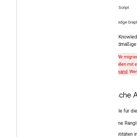
Java
JavaScript
PHP
Knowledge Grap
Mit der Knowled
standardmäßig
Warnung
:Wir migri
Anwendungsfällen mit ei
Migrationsaufwand
. We
Typische 
Beispiele für d
Eine Rangl
Entitäten 