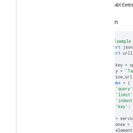
Suche gibt Eintr
Python
"""Example 
import
 json
import
 urll
api_key 
=
 o
query 
=
'Ta
service_url
params
=
{
'query'
'limit'
'indent
'key'
:
 
}
url 
=
 servi
response 
=
 
for
 element