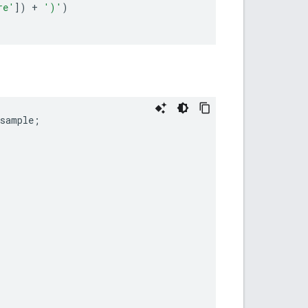
re'
])
+
')'
)
esample
;