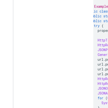
/** Example
public
clas
public
st
public
st
try
{
      prope
HttpT
HttpR
JSONP
Gener
      url
.
p
      url
.
p
      url
.
p
      url
.
p
HttpR
HttpR
JSONO
JSONA
for
(
Sys
}