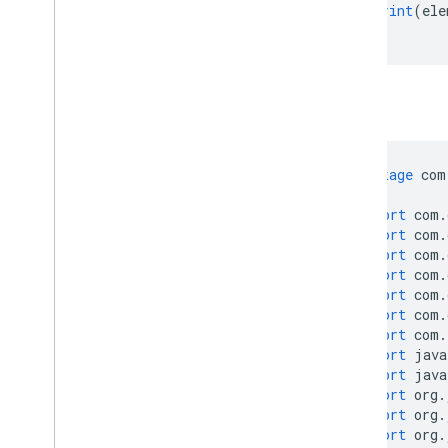
print
(
ele
Java
package
 com
import
 com
.
import
 com
.
import
 com
.
import
 com
.
import
 com
.
import
 com
.
import
 com
.
import
 java
import
 java
import
 org
.
import
 org
.
import
 org
.