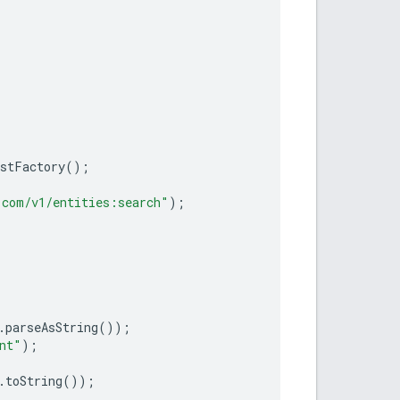
estFactory
();
.com/v1/entities:search"
);
.
parseAsString
());
nt"
);
.
toString
());