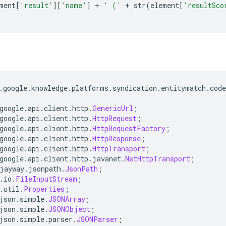
ment
[
'result'
][
'name'
]
+
' ('
+
 str
(
element
[
'resultSco
.
google
.
knowledge
.
platforms
.
syndication
.
entitymatch
.
cod
google
.
api
.
client
.
http
.
GenericUrl
;
google
.
api
.
client
.
http
.
HttpRequest
;
google
.
api
.
client
.
http
.
HttpRequestFactory
;
google
.
api
.
client
.
http
.
HttpResponse
;
google
.
api
.
client
.
http
.
HttpTransport
;
google
.
api
.
client
.
http
.
javanet
.
NetHttpTransport
;
jayway
.
jsonpath
.
JsonPath
;
.
io
.
FileInputStream
;
.
util
.
Properties
;
json
.
simple
.
JSONArray
;
json
.
simple
.
JSONObject
;
json
.
simple
.
parser
.
JSONParser
;