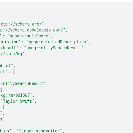
http://schema.org/"
,
tp://schema.googleapis.com/"
,
"
:
"goog:resultScore"
,
cription"
:
"goog:detailedDescription"
,
hResult"
:
"goog:EntitySearchResult"
,
://g.co/kg"
mList"
,
ent"
:
[
"EntitySearchResult"
,
{
"kg:/m/0dl567"
,
"Taylor Swift"
,
:
[
"
,
n"
tion"
:
"Singer-songwriter"
,