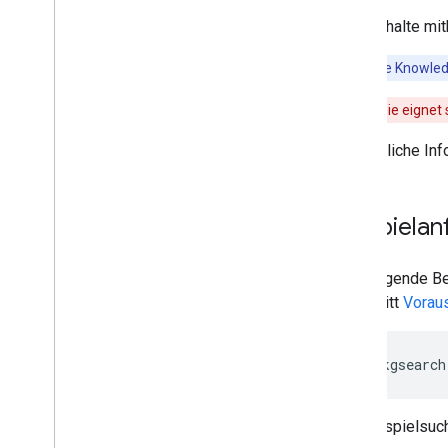
Inhalte mi
Hinweis
:Die Knowled
Warnung
:Sie eignet
Ausführliche In
Beispielan
Das folgende Bei
Abschnitt
Vorau
https://kgsearch
Die Beispielsuc