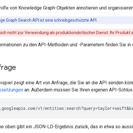
thilfe von Knowledge Graph-Objekten annotieren und organisiere
ge Graph Search API ist eine schreibgeschützte API.
 sich nicht zur Verwendung als produktionskritischer Dienst. Ihr Produkt s
formationen zu den API-Methoden und -Parametern finden Sie in
frage
spiel zeigt eine Art von Anfrage, die Sie an die API senden kön
ssetzungen
an. Außerdem müssen Sie Ihren eigenen API-Schlüss
.googleapis.com/v1/entities:search?query=taylor+swift&k
he oben gibt ein JSON-LD-Ergebnis zurück, das in etwa so aussi