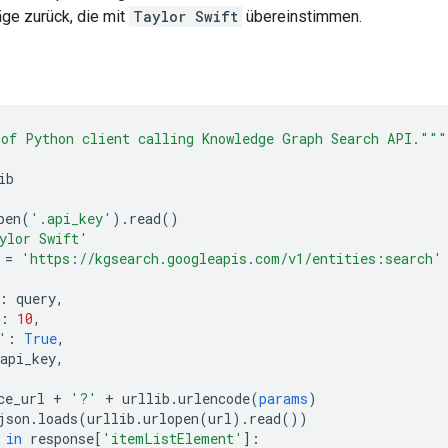
äge zurück, die mit
Taylor Swift
übereinstimmen.
of Python client calling Knowledge Graph Search API."""
ib
pen
(
'.api_key'
).
read
()
ylor Swift'
 
=
'https://kgsearch.googleapis.com/v1/entities:search'
:
 query
,
:
10
,
'
:
True
,
api_key
,
ce_url 
+
'?'
+
 urllib
.
urlencode
(
params
)
json
.
loads
(
urllib
.
urlopen
(
url
).
read
())
 
in
 response
[
'itemListElement'
]: