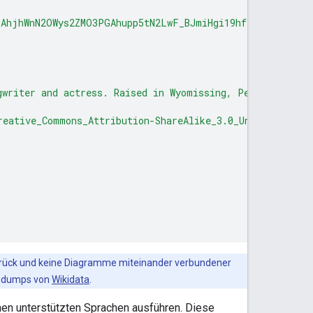
DAhjhWnN2OWys2ZMO3PGAhupp5tN2LwF_BJmiHgi19hf8Ku"
,
gwriter and actress. Raised in Wyomissing, Pennsylvania,
reative_Commons_Attribution-ShareAlike_3.0_Unported_Lice
urück und keine Diagramme miteinander verbundener
endumps von
Wikidata
.
nen unterstützten Sprachen ausführen. Diese