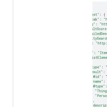
{
"@context"
:
{
"@vocab"
:
"
"goog"
:
"ht
"resultScore
"detailedDes
"EntitySearc
"kg"
:
"http
},
"@type"
:
"Ite
"itemListElem
{
"@type"
:
"result"
:
"@id"
:
"name"
:
"@type"
"Thing
"Perso
],
"descrip