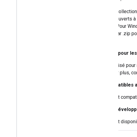
Les fichiers KMZ sont des collection
format ZIP et peuvent être ouverts à 
par défaut de Windows XP. Pour Windo
l'extension de fichier .kmz par .zip p
avant de réutiliser le fichier.
Comment créer un fichier KML pour le
Le format KML peut être utilisé po
de Microsoft. Pour en savoir plus, con
Quelles balises KML sont compatibles 
Toutes les balises KML sont compatib
Où puis-je trouver le guide du développ
Le Guide du développeur est disponi