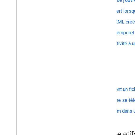
Puis-je ouvrir un ballon lorsque j'ouv
Puis-je laisser un ballon ouvert lors
Puis-je afficher les fichiers KML cré
Puis-je contrôler le curseur temporel 
Comment ajouter de l'interactivité à
KML ?
KML sur le Web
Puis-je créer automatiquement un fichi
Pourquoi mes fichiers KML ne se tél
Comment insérer une webcam dans u
Chemins d'accès relatif