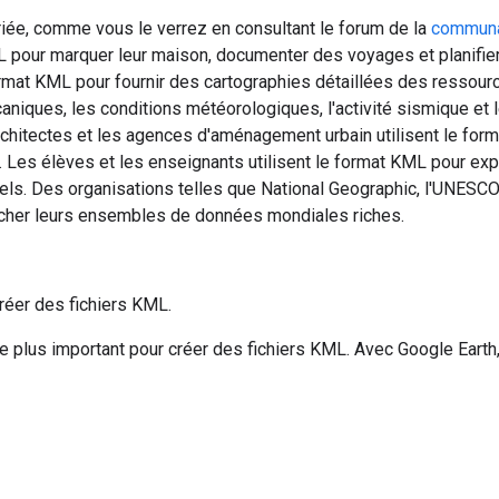
ée, comme vous le verrez en consultant le forum de la
communa
L pour marquer leur maison, documenter des voyages et planifie
 format KML pour fournir des cartographies détaillées des ressou
niques, les conditions météorologiques, l'activité sismique et
architectes et les agences d'aménagement urbain utilisent le fo
. Les élèves et les enseignants utilisent le format KML pour exp
ls. Des organisations telles que National Geographic, l'UNESCO e
ficher leurs ensembles de données mondiales riches.
 créer des fichiers KML.
il le plus important pour créer des fichiers KML. Avec Google Eart