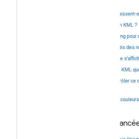
Pourquoi mes lignes disparaissent-e
Puis-je dessiner un cercle en KML ?
Puis-je modifier une LineString pour 
Comment masquer les libellés des r
Pourquoi une erreur d'analyse s'affich
Comment savoir si un fichier KML que j
Existe-t-il un moyen de contrôler ce qu
surface de la Terre ?
Puis-je attribuer différentes couleu
Fonctionnalités avancé