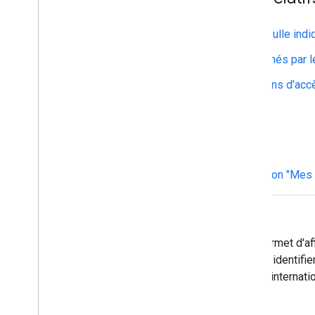
Pourquoi le contenu de ma bulle indiq
Quels contenus sont concernés par le
Comment corriger les chemins d'accè
Autre
Les fichiers KML de la section "Mes 
Qu'est-ce que le format KML ?
Le format de fichier KML permet d'af
créer des fichiers KML pour identifi
façons. KML est une norme internatio
Qui utilise KML ?