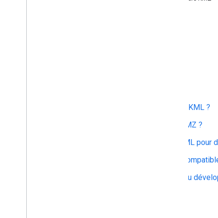
Autre
Premiers pas
Qu'est-ce que le KML ?
Qui utilise KML ?
Comment créer des fichiers KML ?
Comment ouvrir un fichier KMZ ?
Comment créer un fichier KML pour 
Quelles balises KML sont compatibl
Où puis-je trouver le guide du dével
Géométries KML