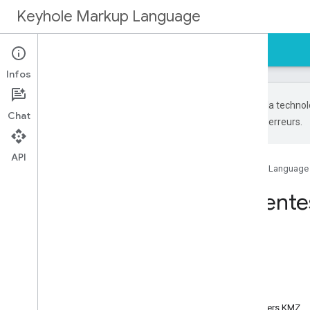
Keyhole Markup Language
Accueil
Guides
Référence
Support
Infos
Google utilise la techno
Chat
générées par IA peuvent contenir des erreurs.
API
Accueil
Produits
Keyhole Markup Language
Questions fréquente
Sur cette page
Premiers pas
Géométries KML
Fonctionnalités avancées de KML
KML sur le Web
Chemins d'accès relatifs dans les fichiers KMZ