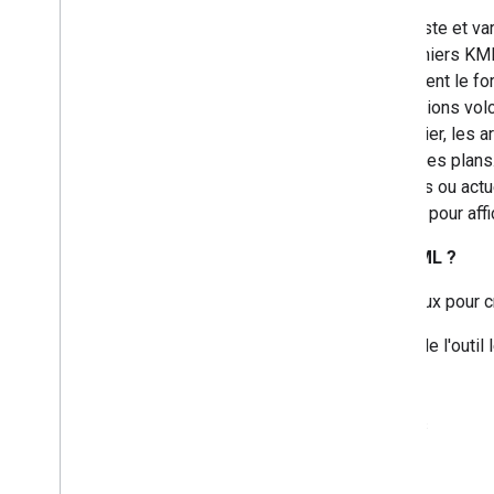
La communauté KML est vaste et vari
occasionnels créent des fichiers KM
vélo. Les scientifiques utilisent le
tendances, comme les éruptions volca
professionnels de l'immobilier, les 
constructions et visualiser des plans
des événements, historiques ou actue
toutes utilisé le format KML pour af
Comment créer des fichiers KML ?
Il existe trois outils principaux pour
Google Earth. Il s'agit de l'out
Repères
Chemins d'accès
Polygones