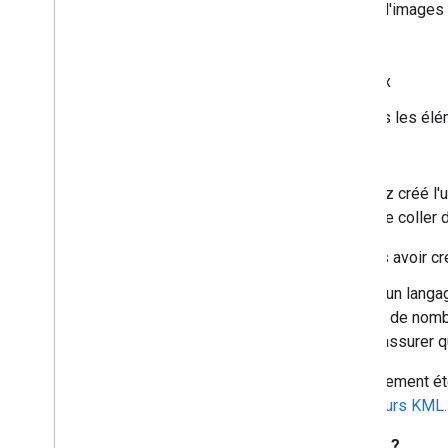
Superpositions d'images
Liens réseau
Modèles de lieux
Dossiers de tous les él
PhotoOverlays
Une fois que vous avez créé l'u
Vous pouvez ensuite le coller 
Éditeur de texte. Après avoir c
Éditeur XML. KML est un langag
sophistiqué qui fournit de nom
vous permet de vous assurer q
De nombreux outils ont également été
d'assistance aux développeurs KML.
Comment ouvrir un fichier KMZ ?