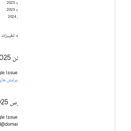
26 فوریه 2025
19 فوریه 2025
27 ژوئن 2024
این صفحه تغییرات عمده در هر نسخه از 
10 ژوئن 2025
دریافت
ویرایش های
27 مارس 2025
شود: @email@domain.