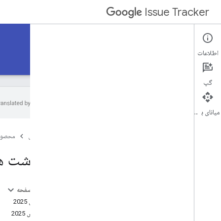
Issue Tracker
مستندات
اطلاعات
شروع شدن
راهنماهای چگونه، راهنماهای چگونه
ارجاع
گپ
میانای برنامه‌سازی کاربردی
ارجاع
صفحه اصلی
محصول
واژه نامه فیلدها، واژه نامه فیلدها
مرجع پرس و جو جستجو، مرجع پرس و جو
یادداشت ها
جستجو
یادداشت های انتشار
در این صفحه
10 ژوئن 2025
27 مارس 2025