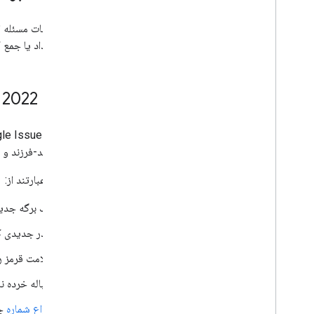
نمای جزئیات مسئله 
گسترش داد یا جمع ک
20 مه 2022
مسئله والد-فرزند و
تغییرات عبارتند از:
یک برگه جدید
هدر جدیدی که
علامت قرمز رنگ "Blocked" در سرصفحه کن
دنباله خرده 
انواع شماره
جدید 