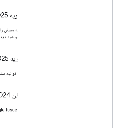
26 فوریه 2025
هنگامی که مسائل را 
فعلی را خواهید دید.
19 فوریه 2025
اکنون می توانید مشترک 
27 ژوئن 2024
Google Issue Tracker اکنون از فیلدهای برنامه ریزی اختیاری 