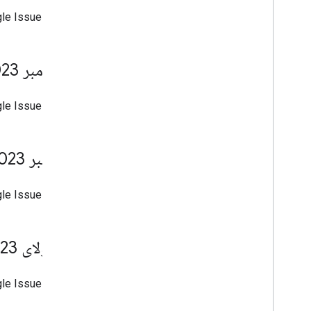
Google Issue Tracker اکنون از تکمیل خودکار شناسه فیلد سفارشی با نام در نوار 
14 نوامبر 2023
Google Issue Tracker اکنون گزینه‌هایی برای مشاهده «تعداد بازدید» به‌عنوان ستونی در صفحات نتای
26 اکتبر 2023
Google Issue Tracker اکنون تجربه نوار کناری را برای مشاهده جزئیات یک
31 جولای 2023
Google Issue Tracker اکنون ا