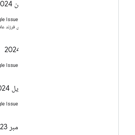
11 ژوئن 2024
مؤلفه های فرزند علا
8 مه 2024
Google Issue Tracker اکنون از مرتبط کردن تغییرات کد Gerrit با مشکلات استفاده از بخش "ت
17 آوریل 2024
Google Issue Tracker اکنون توصیه‌های مشابهی را هنگام ایجاد و مشاهده 
27 نوامبر 2023