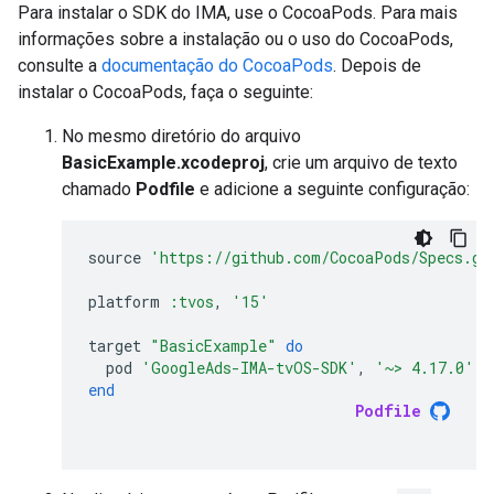
Para instalar o SDK do IMA, use o CocoaPods. Para mais
informações sobre a instalação ou o uso do CocoaPods,
consulte a
documentação do CocoaPods
. Depois de
instalar o CocoaPods, faça o seguinte:
No mesmo diretório do arquivo
BasicExample.xcodeproj
, crie um arquivo de texto
chamado
Podfile
e adicione a seguinte configuração:
source
'https://github.com/CocoaPods/Specs.gi
platform
:tvos
,
'15'
target
"BasicExample"
do
pod
'GoogleAds-IMA-tvOS-SDK'
,
'~> 4.17.0'
end
Podfile