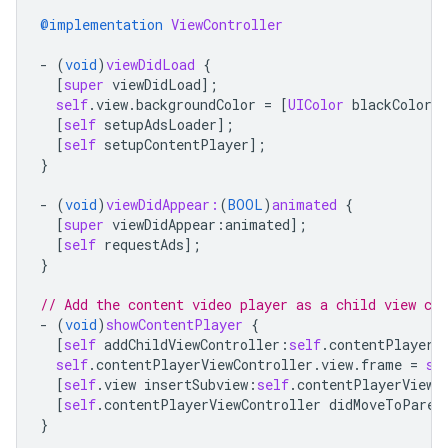
@implementation
ViewController
-
(
void
)
viewDidLoad
{
[
super
viewDidLoad
];
self
.
view
.
backgroundColor
=
[
UIColor
blackColor
]
[
self
setupAdsLoader
];
[
self
setupContentPlayer
];
}
-
(
void
)
viewDidAppear:
(
BOOL
)
animated
{
[
super
viewDidAppear
:
animated
];
[
self
requestAds
];
}
// Add the content video player as a child view con
-
(
void
)
showContentPlayer
{
[
self
addChildViewController
:
self
.
contentPlayerV
self
.
contentPlayerViewController
.
view
.
frame
=
se
[
self
.
view
insertSubview
:
self
.
contentPlayerViewC
[
self
.
contentPlayerViewController
didMoveToParen
}