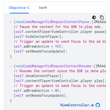
Objective-C
Swift
-
(
void
)
adsManagerDidRequestContentPause:
(
IMAAdsMa
// Pause the content for the SDK to play ads.
[
self
.
contentPlayerViewController
.
player
pause
];
[
self
hideContentPlayer
];
// Trigger an update to send focus to the ad dis
self
.
adBreakActive
=
YES
;
[
self
setNeedsFocusUpdate
];
}
-
(
void
)
adsManagerDidRequestContentResume:
(
IMAAdsM
// Resume the content since the SDK is done play
[
self
showContentPlayer
];
[
self
.
contentPlayerViewController
.
player
play
];
// Trigger an update to send focus to the conten
self
.
adBreakActive
=
NO
;
[
self
setNeedsFocusUpdate
];
}
ViewController
.
m