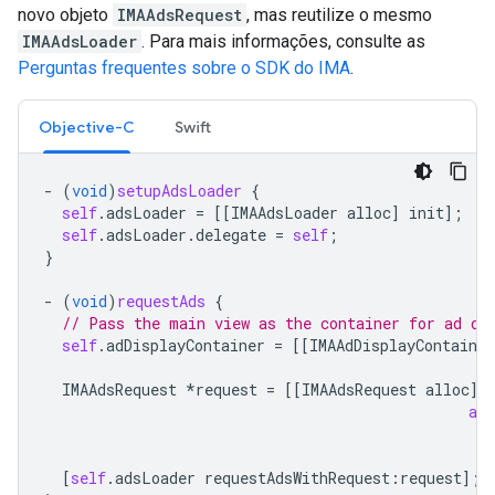
novo objeto
IMAAdsRequest
, mas reutilize o mesmo
IMAAdsLoader
. Para mais informações, consulte as
Perguntas frequentes sobre o SDK do IMA
.
Objective-C
Swift
-
(
void
)
setupAdsLoader
{
self
.
adsLoader
=
[[
IMAAdsLoader
alloc
]
init
];
self
.
adsLoader
.
delegate
=
self
;
}
-
(
void
)
requestAds
{
// Pass the main view as the container for ad di
self
.
adDisplayContainer
=
[[
IMAAdDisplayContainer
IMAAdsRequest
*
request
=
[[
IMAAdsRequest
alloc
]
adD
[
self
.
adsLoader
requestAdsWithRequest
:
request
];