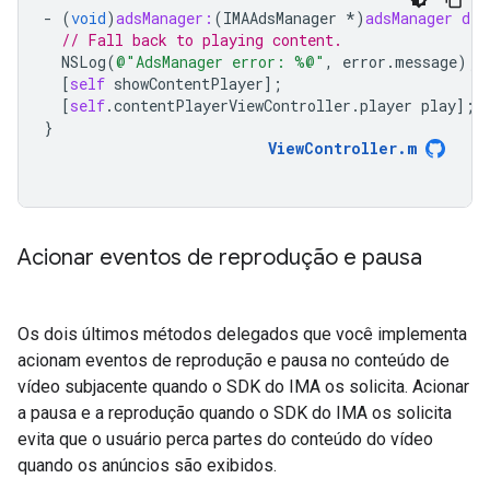
-
(
void
)
adsManager:
(
IMAAdsManager
*
)
adsManager
did
// Fall back to playing content.
NSLog
(
@"AdsManager error: %@"
,
error
.
message
);
[
self
showContentPlayer
];
[
self
.
contentPlayerViewController
.
player
play
];
}
ViewController
.
m
Acionar eventos de reprodução e pausa
Os dois últimos métodos delegados que você implementa
acionam eventos de reprodução e pausa no conteúdo de
vídeo subjacente quando o SDK do IMA os solicita. Acionar
a pausa e a reprodução quando o SDK do IMA os solicita
evita que o usuário perca partes do conteúdo do vídeo
quando os anúncios são exibidos.