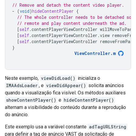
// Remove and detach the content video player.
-
(
void
)
hideContentPlayer
{
// The whole controller needs to be detached so 
// remote and play content underneath the ad.
[
self
.
contentPlayerViewController
willMoveToPare
[
self
.
contentPlayerViewController
.
view
removeFro
[
self
.
contentPlayerViewController
removeFromPare
}
ViewController
.
m
Neste exemplo,
viewDidLoad()
inicializa o
IMAAdsLoader
, e
viewDidAppear()
solicita anúncios
quando a visualização fica visível. Os métodos auxiliares
showContentPlayer()
e
hideContentPlayer()
alternam a visibilidade do conteúdo durante a reprodução
do anúncio.
Este exemplo usa a variável constante
adTagURLString
para definir a tag de anúncio VAST da solicitação de