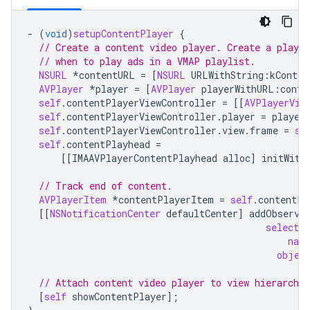
-
(
void
)
setupContentPlayer
{
// Create a content video player. Create a playhe
// when to play ads in a VMAP playlist.
NSURL
*
contentURL
=
[
NSURL
URLWithString
:
kConten
AVPlayer
*
player
=
[
AVPlayer
playerWithURL
:
conte
self
.
contentPlayerViewController
=
[[
AVPlayerVie
self
.
contentPlayerViewController
.
player
=
player
self
.
contentPlayerViewController
.
view
.
frame
=
se
self
.
contentPlayhead
=
[[
IMAAVPlayerContentPlayhead
alloc
]
initWith
// Track end of content.
AVPlayerItem
*
contentPlayerItem
=
self
.
contentPl
[[
NSNotificationCenter
defaultCenter
]
addObserve
selector
nam
objec
// Attach content video player to view hierarchy.
[
self
showContentPlayer
];