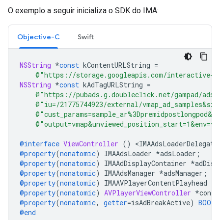
O exemplo a seguir inicializa o SDK do IMA:
Objective-C
Swift
NSString
*
const
kContentURLString
=
@"https://storage.googleapis.com/interactive-m
NSString
*
const
kAdTagURLString
=
@"https://pubads.g.doubleclick.net/gampad/ads?
@"iu=/21775744923/external/vmap_ad_samples&sz=
@"cust_params=sample_ar%3Dpremidpostlongpod&ci
@"output=vmap&unviewed_position_start=1&env=vp
@interface
ViewController
()
<
IMAAdsLoaderDelegate
@property
(
nonatomic
)
IMAAdsLoader
*
adsLoader
;
@property
(
nonatomic
)
IMAAdDisplayContainer
*
adDisp
@property
(
nonatomic
)
IMAAdsManager
*
adsManager
;
@property
(
nonatomic
)
IMAAVPlayerContentPlayhead
*
c
@property
(
nonatomic
)
AVPlayerViewController
*
conte
@property
(
nonatomic
,
getter
=
isAdBreakActive
)
BOOL
@end