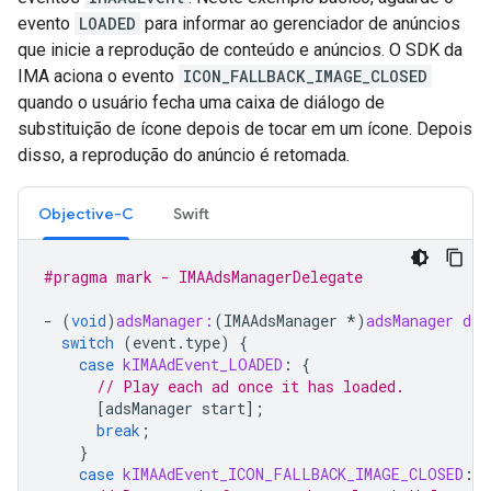
evento
LOADED
para informar ao gerenciador de anúncios
que inicie a reprodução de conteúdo e anúncios. O SDK da
IMA aciona o evento
ICON_FALLBACK_IMAGE_CLOSED
quando o usuário fecha uma caixa de diálogo de
substituição de ícone depois de tocar em um ícone. Depois
disso, a reprodução do anúncio é retomada.
Objective-C
Swift
#pragma mark - IMAAdsManagerDelegate
-
(
void
)
adsManager:
(
IMAAdsManager
*
)
adsManager
did
switch
(
event
.
type
)
{
case
kIMAAdEvent_LOADED
:
{
// Play each ad once it has loaded.
[
adsManager
start
];
break
;
}
case
kIMAAdEvent_ICON_FALLBACK_IMAGE_CLOSED
:
{