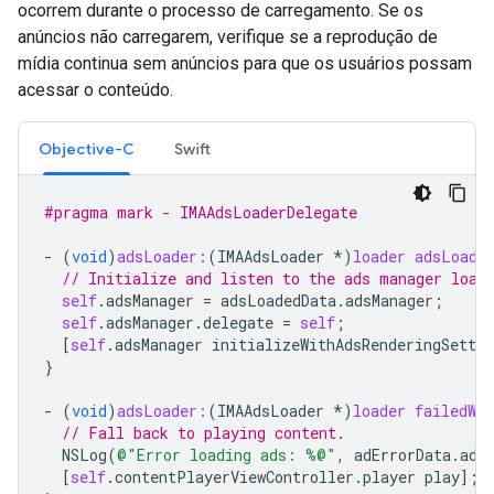
ocorrem durante o processo de carregamento. Se os
anúncios não carregarem, verifique se a reprodução de
mídia continua sem anúncios para que os usuários possam
acessar o conteúdo.
Objective-C
Swift
#pragma mark - IMAAdsLoaderDelegate
-
(
void
)
adsLoader:
(
IMAAdsLoader
*
)
loader
adsLoade
// Initialize and listen to the ads manager load
self
.
adsManager
=
adsLoadedData
.
adsManager
;
self
.
adsManager
.
delegate
=
self
;
[
self
.
adsManager
initializeWithAdsRenderingSettin
}
-
(
void
)
adsLoader:
(
IMAAdsLoader
*
)
loader
failedWi
// Fall back to playing content.
NSLog
(
@"Error loading ads: %@"
,
adErrorData
.
adE
[
self
.
contentPlayerViewController
.
player
play
];