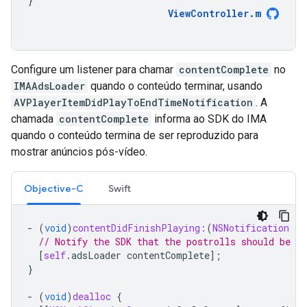
}
ViewController
.
m
Configure um listener para chamar
contentComplete
no
IMAAdsLoader
quando o conteúdo terminar, usando
AVPlayerItemDidPlayToEndTimeNotification
. A
chamada
contentComplete
informa ao SDK do IMA
quando o conteúdo termina de ser reproduzido para
mostrar anúncios pós-vídeo.
Objective-C
Swift
-
(
void
)
contentDidFinishPlaying:
(
NSNotification
*
)
// Notify the SDK that the postrolls should be pl
[
self
.
adsLoader
contentComplete
];
}
-
(
void
)
dealloc
{