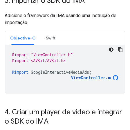
3
.
Importar o SDK do IMA
Adicione o framework da IMA usando uma instrução de
importação.
Objective-C
Swift
#import "ViewController.h"
#import <AVKit/AVKit.h>
@import
GoogleInteractiveMediaAds
;
ViewController
.
m
4
.
Criar um player de vídeo e integrar
o SDK do IMA