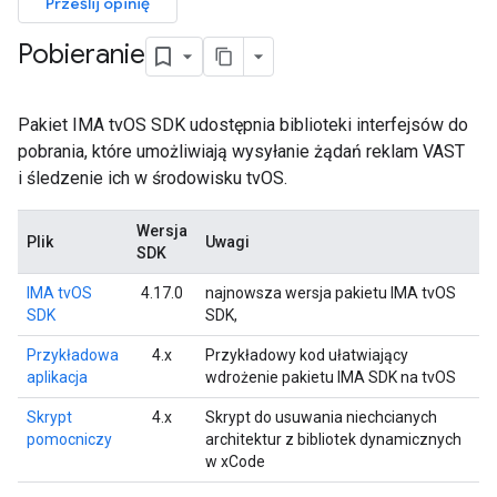
Prześlij opinię
Pobieranie
Pakiet IMA tvOS SDK udostępnia biblioteki interfejsów do
pobrania, które umożliwiają wysyłanie żądań reklam VAST
i śledzenie ich w środowisku tvOS.
Wersja
Plik
Uwagi
SDK
IMA tvOS
4.17.0
najnowsza wersja pakietu IMA tvOS
SDK
SDK,
Przykładowa
4.x
Przykładowy kod ułatwiający
aplikacja
wdrożenie pakietu IMA SDK na tvOS
Skrypt
4.x
Skrypt do usuwania niechcianych
pomocniczy
architektur z bibliotek dynamicznych
w xCode