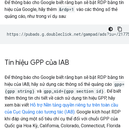
Để thông báo cho Google biết rằng bạn sẽ bật RDP bằng tín
hiệu của Google, hãy thêm
&rdp=1
vào các thông số thẻ
quảng cáo, như trong ví dụ sau:
https://pubads.g.doubleclick.net/gampad/ads?iu=/2177
Tín hiệu GPP của IAB
Để thông báo cho Google biết rằng bạn sẽ bật RDP bằng tín
hiệu của IAB, hãy sử dụng các thông số thẻ quảng cáo
gpp=
{gpp string}
và
gpp_sid={gpp section id}
. Để biết
thêm thông tin chi tiết về cách sử dụng tín hiệu GPP, hãy
xem bài viết
Hỗ trợ Nền tảng quyền riêng tư trên toàn cầu
của Cục Quảng cáo tương tác (IAB)
. Google kích hoạt RDP
khi đáp ứng một số tiêu chí cụ thể đối với chuỗi GPP của
Quốc gia Hoa Kỳ, California, Colorado, Connecticut, Florida