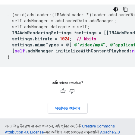
-
(
void
)
adsLoader:
(
IMAAdsLoader
*
)
loader
adsLoadedW
self
.
adsManager
=
adsLoadedData
.
adsManager
;
self
.
adsManager
.
delegate
=
self
;
IMAAdsRenderingSettings
*
settings
=
[[
IMAAdsRend
settings
.
bitrate
=
1024
;
// kbits
settings
.
mimeTypes
=
@[
@"video/mp4"
,
@"applica
[
self
.
adsManager
initializeWithContentPlayhead
:
n
}
এটি কাজে লেগেছে?
মতামত জানান
অন্য কিছু উল্লেখ না করা থাকলে, এই পৃষ্ঠার কন্টেন্ট
Creative Commons
Attribution 4.0 License
-এর অধীনে এবং কোডের নমুনাগুলি
Apache 2.0