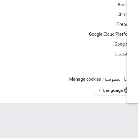
Andro
Chrom
Fireba
Google Cloud Platfo
Google 
ّ المنتجات
بنود
الخصوصية
Manage cookies