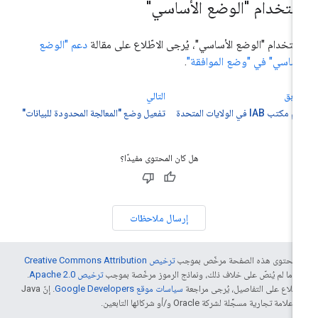
ستخدام "الوضع الأساسي"
ستخدام "الوضع الأساسي"، يُرجى الاطّلاع على مقالة
دعم "الوضع
أساسي" في "وضع الموافقة"
.
سابق
التالي
كتب IAB في الولايات المتحدة
تفعيل وضع "المعالجة المحدودة للبيانات"
هل كان المحتوى مفيدًا؟
إرسال ملاحظات
ّ محتوى هذه الصفحة مرخّص بموجب
ترخيص Creative Commons Attribution
4‏
ما لم يُنصّ على خلاف ذلك، ونماذج الرموز مرخّصة بموجب
ترخيص Apache 2.0‏
.
اطّلاع على التفاصيل، يُرجى مراجعة
سياسات موقع Google Developers‏
. إنّ Java
لامة تجارية مسجَّلة لشركة Oracle و/أو شركائها التابعين.