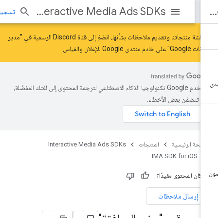
Interactive Media Ads SDKs
تسجيل الد
لمناقشة منتجاتنا وتقديم ملاحظات بشأنها، انضمّ إلى قناة Discord الرسمية في "مدير
ات Google" على خادم
منتدى Google للإعلان والقياس
.
تستخدم Google تكنولوجيا الذكاء الاصطناعي لترجمة المحتوى إلى لغتك المفضّلة،
د تتضمّن بعض الأخطاء.
صفحة الرئيسية
المنتجات
Interactive Media Ads SDKs
IMA SDK for iOS
 كان المحتوى مفيدًا؟
إرسال ملاحظات