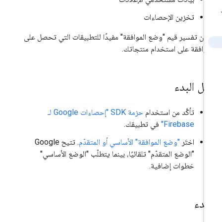
تخزين الإحصاءات
ون تفسير قيم "وضع الموافقة" مفيدًا للتطبيقات التي تحصل على
موافقة على استخدام منتجاتك.
بل البدء
تأكَّد من استخدام
حزمة SDK "إحصاءات Google لـ
Firebase"
في تطبيقك.
اختَر
"وضع الموافقة" الأساسي أو المتقدّم
. تتيح Google
"الوضع المتقدّم" تلقائيًا، بينما يتطلّب "الوضع الأساسي"
خطوات إضافية.
لبدء